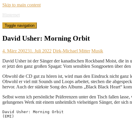
Skip to main content
Hinternet
Toggle navigation
David Usher: Morning Orbit
4. März 2002
31. Juli 2022
Dirk-Michael Mitter
Musik
David Usher ist der Sänger der kanadischen Rockband Moist, die in u
er jetzt den ganz großen Spagat: Vom sensiblen Songpoeten über den 
Obwohl die CD gut zu hören ist, wird man den Eindruck nicht ganz los
Obwohl er viel mit Sounds und Loops arbeitet, stechen die abgespec
hervor. Auch der stärkste Song des Albums „Black Black Heart“ kom
Selbst wenn ich persönliche Präferenzen unter den Tisch fallen lasse,
gelungenes Werk mit einem unheimlich vielseitigen Sänger, der sich no
David Usher: Morning Orbit
(EMI)