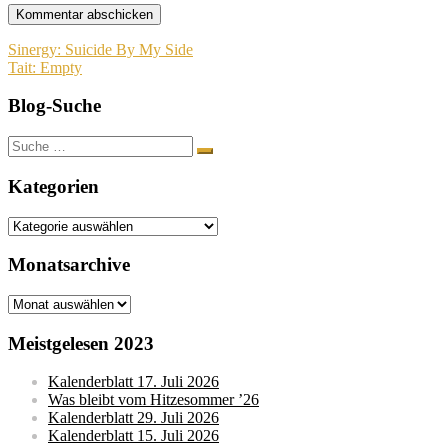
Beitragsnavigation
Sinergy: Suicide By My Side
Tait: Empty
Blog-Suche
Suche
nach:
Kategorien
Kategorien
Monatsarchive
Monatsarchive
Meistgelesen 2023
Kalenderblatt 17. Juli 2026
Was bleibt vom Hitzesommer ’26
Kalenderblatt 29. Juli 2026
Kalenderblatt 15. Juli 2026