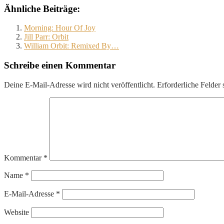
Ähnliche Beiträge:
Morning: Hour Of Joy
Jill Parr: Orbit
William Orbit: Remixed By…
Schreibe einen Kommentar
Deine E-Mail-Adresse wird nicht veröffentlicht.
Erforderliche Felder 
Kommentar
*
Name
*
E-Mail-Adresse
*
Website