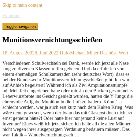
Skip to main content
Hinternet
Toggle navigation
Munitionsvernichtungsschießen
18. August 2002
6. Juni 2022
Dirk-Michael Mitter
Das böse Wort
Verschiedenen Schulwechseln sei Dank, werde ich jetzt alle Nase
lang zu diversen Klassentreffen gebeten. Und da erfuhr ich von
einem ehemaligen Schulkameraden (sehr deutsches Wort), dass es
bei der Bundeswehr Munitionsvernichtungsschießen gibt. Ich war
auf Anhieb begeistert! Während ich als Zivi Amputationsstümpfe
mit Melkfett eingerieben habe oder mir -in den Backen gesammelte-
Leberwurstbrote ins Gesicht genießt wurden, hatten die Y-Jungs die
ehrenvolle Aufgabe Munition in die Luft zu ballern. Könnt‘ ja
schlecht werden, war ja auch erst kurz nach dem Kalten Krieg. Was
wäre denn gewesen, wenn der Iwan das mit Glasnost doch nicht so
ernst gemeint hätte?! Oder hatte hier nur jemand keine Lust auf
Inventur? Eines weiß ich jetzt sicher: Ich hätte all die alten Männer
nicht wegen ihrer ausgeprägten Verdauung bedauern müssen. Das
war Taktik – Windelvernichtungssch….