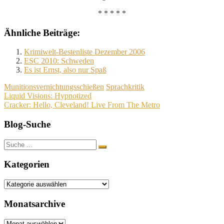
* * * * *
Ähnliche Beiträge:
Krimiwelt-Bestenliste Dezember 2006
ESC 2010: Schweden
Es ist Ernst, also nur Spaß
Munitionsvernichtungsschießen
Sprachkritik
Beitragsnavigation
Liquid Visions: Hypnotized
Cracker: Hello, Cleveland! Live From The Metro
Blog-Suche
Suche
nach:
Kategorien
Kategorien
Monatsarchive
Monatsarchive