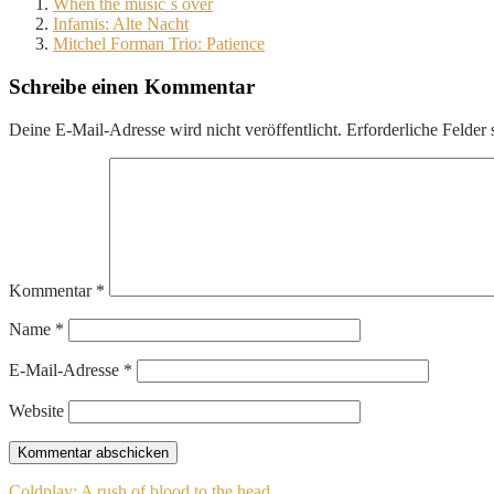
When the music´s over
Infamis: Alte Nacht
Mitchel Forman Trio: Patience
Schreibe einen Kommentar
Deine E-Mail-Adresse wird nicht veröffentlicht.
Erforderliche Felder 
Kommentar
*
Name
*
E-Mail-Adresse
*
Website
Coldplay: A rush of blood to the head