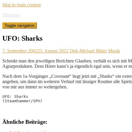
Skip to main content
Hinternet
Toggle navigation
UFO: Sharks
7. September 2002
23. August 2022
Dirk-Michael Mitter
Musik
Schenkt man den jeweiligen Berichten Glauben, verhält es sich mit Mi
Agrarprodukten. Dem Hörer kann’s ja eigentlich egal sein, wenn er
Nach dem 1a-Vorgänger „Covenant“ liegt jetzt mit „Sharks“ ein extre
angehen, um dann im weiteren Verlauf mit lässiger Routine alle Spiel
von mir aus immer so weitergehen.
UFO: Sharks
(Steamhammer/SPV)
Ähnliche Beiträge: