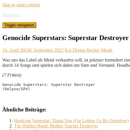
Skip to main content
Hinternet
Toggle navigation
Genocide Superstars: Superstar Destroyer
16. April 2003
8. September 2022
Kai Florian Becker
Musik
Was uns das Label als Metal verkaufen will, ist präziser formuliert
durch 14 Songs und spielen sich dabei um Sinn und Verstand. Head
(7 Fritten)
Genocide Superstars: Superstar Destroyer
(Relpse/SPV)
Ähnliche Beiträge:
Hardcore Superstar: Thank You (For Letting Us Be Ourselves)
The Hidden Hand: Mother Teacher Destroyer