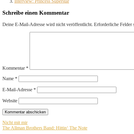
Interview: Princess Superstar
Schreibe einen Kommentar
Deine E-Mail-Adresse wird nicht veröffentlicht.
Erforderliche Felder 
Kommentar
*
Name
*
E-Mail-Adresse
*
Website
Beitragsnavigation
Nicht mit mir
The Allman Brothers Band: Hittin‘ The Note