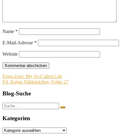
Name
*
E-Mail-Adresse
*
Website
Beitragsnavigation
From.Zero: My So-Called Life
Frl. Katjas Nähkästchen, Folge 27
Blog-Suche
Suche
nach:
Kategorien
Kategorien