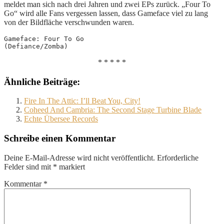
meldet man sich nach drei Jahren und zwei EPs zurück. „Four To
Go“ wird alle Fans vergessen lassen, dass Gameface viel zu lang
von der Bildfläche verschwunden waren.
Gameface: Four To Go
(Defiance/Zomba)
* * * * *
Ähnliche Beiträge:
Fire In The Attic: I’ll Beat You, City!
Coheed And Cambria: The Second Stage Turbine Blade
Echte Übersee Records
Schreibe einen Kommentar
Deine E-Mail-Adresse wird nicht veröffentlicht.
Erforderliche
Felder sind mit
*
markiert
Kommentar
*