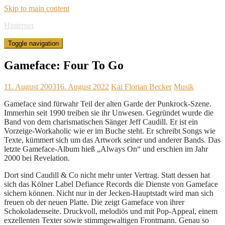
Skip to main content
Hinternet
Toggle navigation
Gameface: Four To Go
11. August 2003
16. August 2022
Kai Florian Becker
Musik
Gameface sind fürwahr Teil der alten Garde der Punkrock-Szene.
Immerhin seit 1990 treiben sie ihr Unwesen. Gegründet wurde die
Band von dem charismatischen Sänger Jeff Caudill. Er ist ein
Vorzeige-Workaholic wie er im Buche steht. Er schreibt Songs wie
Texte, kümmert sich um das Artwork seiner und anderer Bands. Das
letzte Gameface-Album hieß „Always On“ und erschien im Jahr
2000 bei Revelation.
Dort sind Caudill & Co nicht mehr unter Vertrag. Statt dessen hat
sich das Kölner Label Defiance Records die Dienste von Gameface
sichern können. Nicht nur in der Jecken-Hauptstadt wird man sich
freuen ob der neuen Platte. Die zeigt Gameface von ihrer
Schokoladenseite. Druckvoll, melodiös und mit Pop-Appeal, einem
exzellenten Texter sowie stimmgewaltigen Frontmann. Genau so