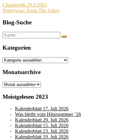
Beitragsnavigation
Chartskritik 29.9.2003
Pennywise: From The Ashes
Blog-Suche
Suche
nach:
Kategorien
Kategorien
Monatsarchive
Monatsarchive
Meistgelesen 2023
Kalenderblatt 17. Juli 2026
Was bleibt vom Hitzesommer ’26
Kalenderblatt 29. Juli 2026
Kalenderblatt 15. Juli 2026
Kalenderblatt 23. Juli 2026
Kalenderblatt 19. Juli 2026