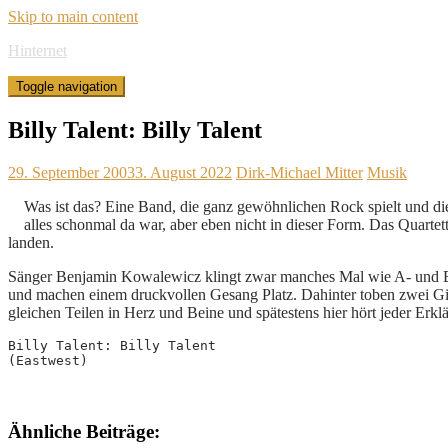
Skip to main content
Hinternet
Toggle navigation
Billy Talent: Billy Talent
29. September 2003
3. August 2022
Dirk-Michael Mitter
Musik
Was ist das? Eine Band, die ganz gewöhnlichen Rock spielt und di
alles schonmal da war, aber eben nicht in dieser Form. Das Quarte
landen.
Sänger Benjamin Kowalewicz klingt zwar manches Mal wie A- und B-
und machen einem druckvollen Gesang Platz. Dahinter toben zwei Gita
gleichen Teilen in Herz und Beine und spätestens hier hört jeder Erkl
Billy Talent: Billy Talent
(Eastwest)
Ähnliche Beiträge: