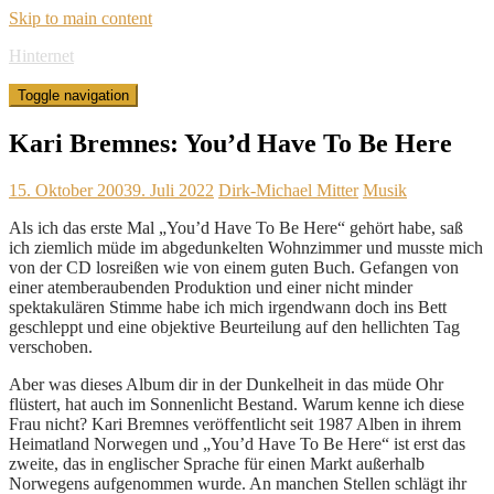
Skip to main content
Hinternet
Toggle navigation
Kari Bremnes: You’d Have To Be Here
15. Oktober 2003
9. Juli 2022
Dirk-Michael Mitter
Musik
Als ich das erste Mal „You’d Have To Be Here“ gehört habe, saß
ich ziemlich müde im abgedunkelten Wohnzimmer und musste mich
von der CD losreißen wie von einem guten Buch. Gefangen von
einer atemberaubenden Produktion und einer nicht minder
spektakulären Stimme habe ich mich irgendwann doch ins Bett
geschleppt und eine objektive Beurteilung auf den hellichten Tag
verschoben.
Aber was dieses Album dir in der Dunkelheit in das müde Ohr
flüstert, hat auch im Sonnenlicht Bestand. Warum kenne ich diese
Frau nicht? Kari Bremnes veröffentlicht seit 1987 Alben in ihrem
Heimatland Norwegen und „You’d Have To Be Here“ ist erst das
zweite, das in englischer Sprache für einen Markt außerhalb
Norwegens aufgenommen wurde. An manchen Stellen schlägt ihr