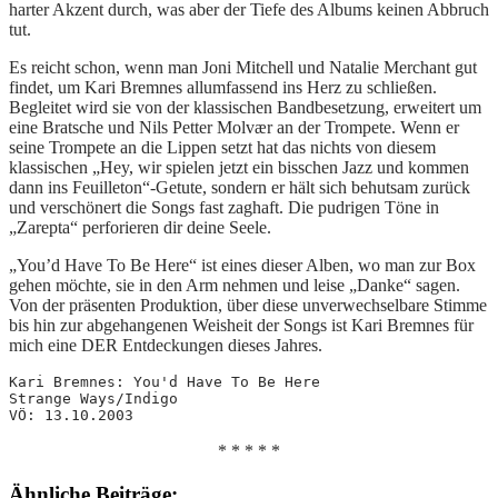
harter Akzent durch, was aber der Tiefe des Albums keinen Abbruch
tut.
Es reicht schon, wenn man Joni Mitchell und Natalie Merchant gut
findet, um Kari Bremnes allumfassend ins Herz zu schließen.
Begleitet wird sie von der klassischen Bandbesetzung, erweitert um
eine Bratsche und Nils Petter Molvær an der Trompete. Wenn er
seine Trompete an die Lippen setzt hat das nichts von diesem
klassischen „Hey, wir spielen jetzt ein bisschen Jazz und kommen
dann ins Feuilleton“-Getute, sondern er hält sich behutsam zurück
und verschönert die Songs fast zaghaft. Die pudrigen Töne in
„Zarepta“ perforieren dir deine Seele.
„You’d Have To Be Here“ ist eines dieser Alben, wo man zur Box
gehen möchte, sie in den Arm nehmen und leise „Danke“ sagen.
Von der präsenten Produktion, über diese unverwechselbare Stimme
bis hin zur abgehangenen Weisheit der Songs ist Kari Bremnes für
mich eine DER Entdeckungen dieses Jahres.
Kari Bremnes: You'd Have To Be Here
Strange Ways/Indigo
VÖ: 13.10.2003
* * * * *
Ähnliche Beiträge: