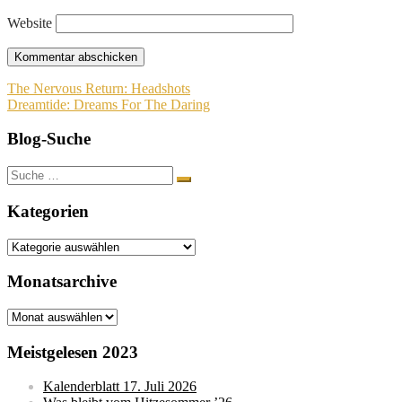
Website
Beitragsnavigation
The Nervous Return: Headshots
Dreamtide: Dreams For The Daring
Blog-Suche
Suche
nach:
Kategorien
Kategorien
Monatsarchive
Monatsarchive
Meistgelesen 2023
Kalenderblatt 17. Juli 2026