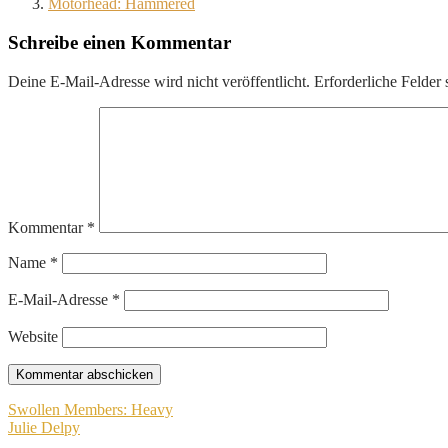
Motörhead: Hammered
Schreibe einen Kommentar
Deine E-Mail-Adresse wird nicht veröffentlicht.
Erforderliche Felder 
Kommentar
*
Name
*
E-Mail-Adresse
*
Website
Beitragsnavigation
Swollen Members: Heavy
Julie Delpy