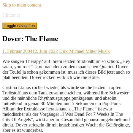
Skip to main content
Hinternet
Toggle navigation
Dover: The Flame
1. Februar 2004
12. Juni 2022
Dirk-Michael Mitter
Musik
Wie sangen Therapy? auf ihrem letzten Studioalbum so schön: „Hey
satan, you rock“. Und nachdem zu dem spanischen Quartett Dover
der Teufel ja schon gekommen ist, muss ich dieses Bild jetzt auch so
platt beenden: Dover rocken wirklich wie die Hölle.
Cristina Llanos röchelt wieder, als würde sie die letzten Tropfen
Treibstoff aus dem Tank zusammenziehen, während ihre Schwester
und die männliche Rhythmusgruppe punktgenau und absolut
mitreißend in genau 30 Minuten und 5 Sekunden ein Pop-Punk-
Album der Extraklasse heraushauen. „The Flame“ ist zwar
melodischer als der Vorgänger „I Was Dead For 7 Weeks In The
City Of Angels“, wirkt aber im Gesamtbild genauso ungehobelt und
direkt. Dover striegeln dir mit kratzbürstiger Wucht die Gehörgänge,
aber es ist wunderbar.