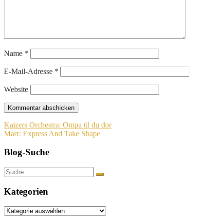
Name
*
E-Mail-Adresse
*
Website
Beitragsnavigation
Kaizers Orchestra: Ompa til du dor
Marr: Express And Take Shape
Blog-Suche
Suche
nach:
Kategorien
Kategorien