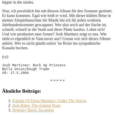
hippie in the sixties.
Nun, ich persönlich bin mit diesem Album für den Sommer gerüstet.
Er kann kommen. Egal wie heiß er wird. Mit dieser kühlen Brise in
meiner Abspielmaschine für Musik bin ich für jeden weiteren
Jahrhundertsommer gewappnet. Wer also noch auf der Suche ist,
schnell, schnell in die Stadt und diese Platte kaufen. Lohnt sich!
Und wie produziert man Sonne? Josh Martinez zeigt es uns. Wie
sieht es eigentlich in Vancouver aus? Genau wie sich dieses Album
anhört. Wer es nicht glaubt sofort ’ne Reise ins sympathische
Kanada buchen.
(cz)
Josh Martinez: Buck Up Princess
Bella Union/Rough Trade
VÖ: 17.5.2004
* * * * *
Ähnliche Beiträge:
Friends Of Dean Martinez: Under The Waves
Josh Ritter: The Animal Years
Regency Buck: Incoming