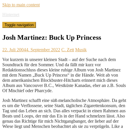
Skip to main content
Hinternet
Toggle navigation
Josh Martinez: Buck Up Princess
22. Juli 2004
4. September 2022
C. Zett
Musik
Vor kurzem in unserer kleinen Stadt – auf der Suche nach dem
Soundtrack für den Sommer. Und da fällt mir kurz vor
Redaktionsschluss dieses kleine ruhige Album von Josh Martinez
mit dem Namen „Buck Up Princess“ in die Hände. Weit ab von
dem amerikanischen Blockbuster-Hitcharts erinnert mich dieses
Album aus Vancouver B.C., Westküste Kanadas, eher an z.B. Souls
Of Mischief oder Pharcyde.
Josh Martinez schafft eine süß-melancholische Atmosphäre. Da geht
es um die Verflossene, seine Stadt, täglichen Zigarettenkonsum, den
Tag und das Leben an sich. Das alles verpackt in einen Rahmen aus
Beats und Loops, der mir das Eis in der Hand schmelzen lässt. Also
genau das Richtige für mich Nichtgangbanger, der lieber auf der
Wiese liegt und Menschen beobachtet als sie zu verprügeln. Like a