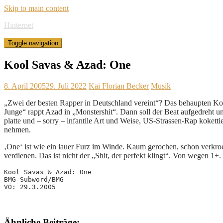
Skip to main content
Hinternet
Toggle navigation
Kool Savas & Azad: One
8. April 2005
29. Juli 2022
Kai Florian Becker
Musik
„Zwei der besten Rapper in Deutschland vereint“? Das behaupten Kool
Junge“ rappt Azad in „Monstershit“. Dann soll der Beat aufgedreht 
platte und – sorry – infantile Art und Weise, US-Strassen-Rap koket
nehmen.
‚One‘ ist wie ein lauer Furz im Winde. Kaum gerochen, schon verkroc
verdienen. Das ist nicht der „Shit, der perfekt klingt“. Von wegen 1+
Kool Savas & Azad: One
BMG Subword/BMG
VÖ: 29.3.2005
Ähnliche Beiträge: