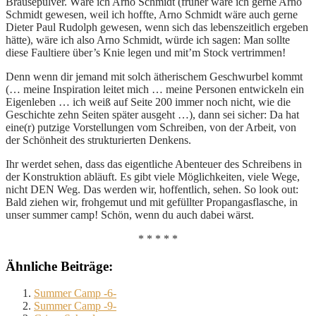
Brausepulver. Wäre ich Arno Schmidt (früher wäre ich gerne Arno
Schmidt gewesen, weil ich hoffte, Arno Schmidt wäre auch gerne
Dieter Paul Rudolph gewesen, wenn sich das lebenszeitlich ergeben
hätte), wäre ich also Arno Schmidt, würde ich sagen: Man sollte
diese Faultiere über’s Knie legen und mit’m Stock vertrimmen!
Denn wenn dir jemand mit solch ätherischem Geschwurbel kommt
(… meine Inspiration leitet mich … meine Personen entwickeln ein
Eigenleben … ich weiß auf Seite 200 immer noch nicht, wie die
Geschichte zehn Seiten später ausgeht …), dann sei sicher: Da hat
eine(r) putzige Vorstellungen vom Schreiben, von der Arbeit, von
der Schönheit des strukturierten Denkens.
Ihr werdet sehen, dass das eigentliche Abenteuer des Schreibens in
der Konstruktion abläuft. Es gibt viele Möglichkeiten, viele Wege,
nicht DEN Weg. Das werden wir, hoffentlich, sehen. So look out:
Bald ziehen wir, frohgemut und mit gefüllter Propangasflasche, in
unser summer camp! Schön, wenn du auch dabei wärst.
* * * * *
Ähnliche Beiträge:
Summer Camp -6-
Summer Camp -9-