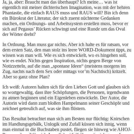
Ja, ja, aber: Braucht man das überhaupt? Ich meine… was ist
eigentlich mit meiner dichterischen Imagination, was mit der hehren
Phantastie, die einfach RAUS muss und RAUS will? Bin ich denn
ein Bürokrat der Literatur, der sich zuerst nüchterne Gedanken
machen, ein Ordnungs- und Arbeitssystem erstellen muss, bevor er
sich auf Pegasus’ Rücken schwingt und eine Runde um das Oval
der Wörter dreht?
In Ordnung. Man muss gar nichts. Aber ich halte es für ratsam, vor
dem ersten Satz, den man stolz ins leere WORD-Dokument tippt, zu
wissen was man will. Wie es sich entwickelt, wo es hingehen soll,
wie es endet. Nichts gegen Inspiration, nichts gegen Berge von
Notizzetteln, auf die man „spontane Ideen“ (meistens morgens im
Zug, nachts nach dem Sex oder mittags vor’m Nachtisch) kritzelt.
Aber so ganz ohne Plan?
Ich weiß: Autoren halten sich für den Lieben Gott und glauben sich
so wortgewaltig, dass ihre Schöpfungen, die Personen, irgendwann
zu atmen beginnen und ein Eigenleben entwickeln. Der Autor, die
Autorin wird dann zum bloßen Hampelmann seiner Geschöpfe und
zeichnet getreulich auf, was sie ihm flüstern.
Das Resultat betrachtet man sich am Besten nur flüchtig: Knirschen
im Handlungsgebälk, Unlogik und Zufall küssen sich innig, wenn
man einmal in die Buchstaben pustet, fliegen sie hinweg wie AHOJ-