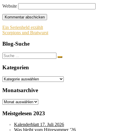
Website
Beitragsnavigation
Ein Serienheld erzählt
Scorpions und Bratwurst
Blog-Suche
Suche
nach:
Kategorien
Kategorien
Monatsarchive
Monatsarchive
Meistgelesen 2023
Kalenderblatt 17. Juli 2026
Was bleibt vom Hitzesommer ’26