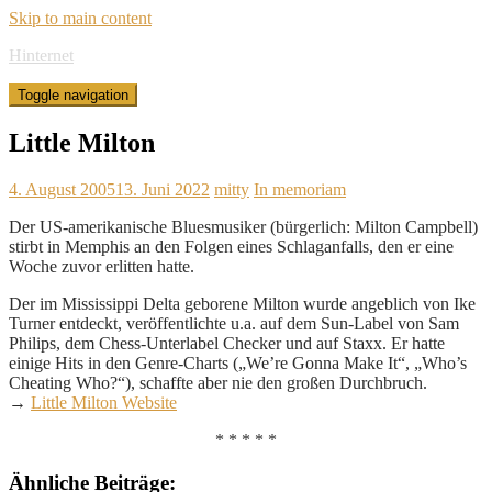
Skip to main content
Hinternet
Toggle navigation
Little Milton
4. August 2005
13. Juni 2022
mitty
In memoriam
Der US-amerikanische Bluesmusiker (bürgerlich: Milton Campbell)
stirbt in Memphis an den Folgen eines Schlaganfalls, den er eine
Woche zuvor erlitten hatte.
Der im Mississippi Delta geborene Milton wurde angeblich von Ike
Turner entdeckt, veröffentlichte u.a. auf dem Sun-Label von Sam
Philips, dem Chess-Unterlabel Checker und auf Staxx. Er hatte
einige Hits in den Genre-Charts („We’re Gonna Make It“, „Who’s
Cheating Who?“), schaffte aber nie den großen Durchbruch.
→
Little Milton Website
* * * * *
Ähnliche Beiträge: