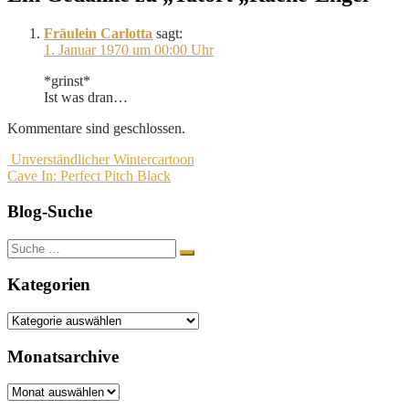
Fräulein Carlotta
sagt:
1. Januar 1970 um 00:00 Uhr
*grinst*
Ist was dran…
Kommentare sind geschlossen.
Beitragsnavigation
Unverständlicher Wintercartoon
Cave In: Perfect Pitch Black
Blog-Suche
Suche
nach:
Kategorien
Kategorien
Monatsarchive
Monatsarchive