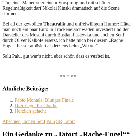
Tür, einer Mauer oder einem Vorsprung und mit schöner
Regelmäßigkeit darf Nikolai Kinski dramatisch auf die Szene
stürmen.
Bei all der gewollten
Theatralik
und unfreiwilligem Humor: Hätte
man noch ein paar Euro in Trockeneisschwaden investiert und den
Darsteller des Moschi durch Bastian Pastewka und Jochen Senf
durch Oliver Kalkofe ersetzt, ich hätte mich bei diesem „Rache-
Engel“ besser amüsiert als letztens beim „Wixxer“.
Salü Palu, gut war’s nicht, aber schön dass es
vorbei
ist.
* * * * *
Ähnliche Beiträge:
Fabio Montale: Blutiges Finale
Drei Engel für Charlie
Herzlich gelacht
Abschied
Jochen Senf
Palu
SR
Tatort
Ein Gedanke zu „Tatort „Rache-Engel““