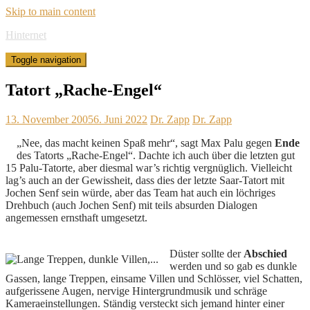
Skip to main content
Hinternet
Toggle navigation
Tatort „Rache-Engel“
13. November 2005
6. Juni 2022
Dr. Zapp
Dr. Zapp
„Nee, das macht keinen Spaß mehr“, sagt Max Palu gegen
Ende
des Tatorts „Rache-Engel“. Dachte ich auch über die letzten gut
15 Palu-Tatorte, aber diesmal war’s richtig vergnüglich. Vielleicht
lag’s auch an der Gewissheit, dass dies der letzte Saar-Tatort mit
Jochen Senf sein würde, aber das Team hat auch ein löchriges
Drehbuch (auch Jochen Senf) mit teils absurden Dialogen
angemessen ernsthaft umgesetzt.
Düster sollte der
Abschied
werden und so gab es dunkle
Gassen, lange Treppen, einsame Villen und Schlösser, viel Schatten,
aufgerissene Augen, nervige Hintergrundmusik und schräge
Kameraeinstellungen. Ständig versteckt sich jemand hinter einer