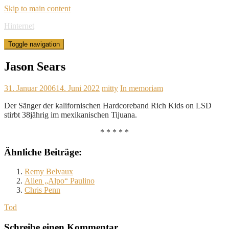
Skip to main content
Hinternet
Toggle navigation
Jason Sears
31. Januar 2006
14. Juni 2022
mitty
In memoriam
Der Sänger der kalifornischen Hardcoreband Rich Kids on LSD
stirbt 38jährig im mexikanischen Tijuana.
* * * * *
Ähnliche Beiträge:
Remy Belvaux
Allen „Alpo“ Paulino
Chris Penn
Tod
Schreibe einen Kommentar