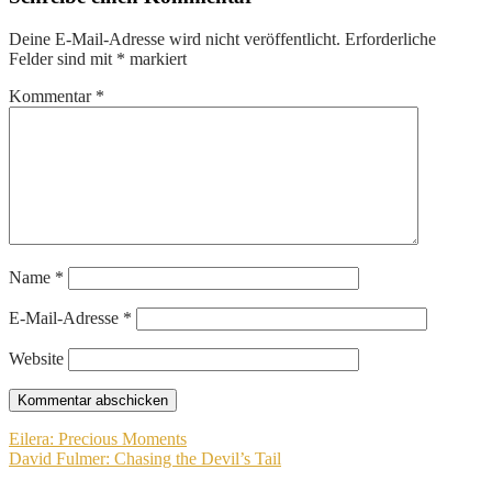
Deine E-Mail-Adresse wird nicht veröffentlicht.
Erforderliche
Felder sind mit
*
markiert
Kommentar
*
Name
*
E-Mail-Adresse
*
Website
Beitragsnavigation
Eilera: Precious Moments
David Fulmer: Chasing the Devil’s Tail