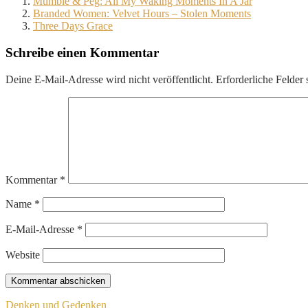
Mumble & Peg: All My Waking Moments In A Jar
Branded Women: Velvet Hours – Stolen Moments
Three Days Grace
Schreibe einen Kommentar
Deine E-Mail-Adresse wird nicht veröffentlicht.
Erforderliche Felder 
Kommentar
*
Name
*
E-Mail-Adresse
*
Website
Beitragsnavigation
Denken und Gedenken