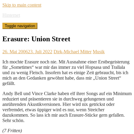
Skip to main content
Hinternet
Toggle navigation
Erasure: Union Street
26. Mai 2006
23. Juli 2022
Dirk-Michael Mitter
Musik
Ich mochte Erasure noch nie. Mit Ausnahme einer Erstbegeisterung
für „Sometimes“ war mir das immer zu viel Hopsasa und Trallala
und zu wenig Fleisch. Insofern hat es einige Zeit gebraucht, bis ich
mich an den Gedanken gewöhnt habe, dass mir „Union Street“
gefällt.
Andy Bell und Vince Clarke haben elf ihrer Songs auf ein Minimum
reduziert und präsentieren sie in durchweg gelungenen und
anrührenden Akustikversionen. Hier wird nix getrickst oder
verfremdet, etwas üppiger wird es nur, wenn Streicher
dazukommen. So lass ich mir auch Erasure-Stücke gern gefallen.
Sehr schön.
(7 Fritten)