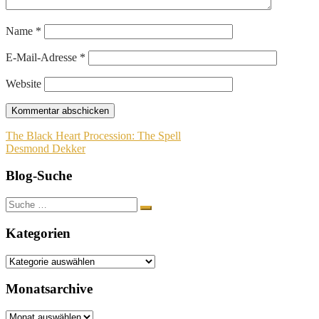
Name
*
E-Mail-Adresse
*
Website
Beitragsnavigation
The Black Heart Procession: The Spell
Desmond Dekker
Blog-Suche
Suche
nach:
Kategorien
Kategorien
Monatsarchive
Monatsarchive