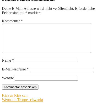
Deine E-Mail-Adresse wird nicht veröffentlicht.
Erforderliche
Felder sind mit
*
markiert
Kommentar
*
Name
*
E-Mail-Adresse
*
Website
Beitragsnavigation
Kiez as Kiez can
Wenn die Treppe schwankt