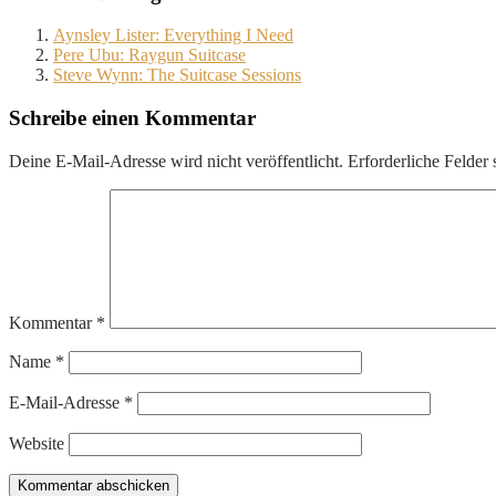
Aynsley Lister: Everything I Need
Pere Ubu: Raygun Suitcase
Steve Wynn: The Suitcase Sessions
Schreibe einen Kommentar
Deine E-Mail-Adresse wird nicht veröffentlicht.
Erforderliche Felder 
Kommentar
*
Name
*
E-Mail-Adresse
*
Website