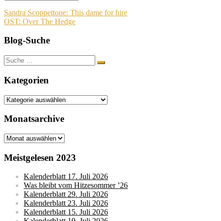
Beitragsnavigation
Sandra Scoppettone: This dame for hire
OST: Over The Hedge
Blog-Suche
Suche
nach:
Kategorien
Kategorien
Monatsarchive
Monatsarchive
Meistgelesen 2023
Kalenderblatt 17. Juli 2026
Was bleibt vom Hitzesommer ’26
Kalenderblatt 29. Juli 2026
Kalenderblatt 23. Juli 2026
Kalenderblatt 15. Juli 2026
Kalenderblatt 19. Juli 2026