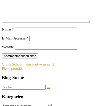
Name
*
E-Mail-Adresse
*
Website
Beitragsnavigation
Crime School – das Partywissen -2-
Pieke porträtiert
Blog-Suche
Suche
nach:
Kategorien
Kategorien