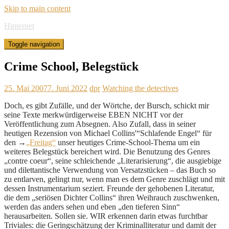
Skip to main content
Hinternet
Toggle navigation
Crime School, Belegstück
25. Mai 2007
7. Juni 2022
dpr
Watching the detectives
Doch, es gibt Zufälle, und der Wörtche, der Bursch, schickt mir
seine Texte merkwürdigerweise EBEN NICHT vor der
Veröffentlichung zum Absegnen. Also Zufall, dass in seiner
heutigen Rezension von Michael Collins'“Schlafende Engel“ für
den →
„Freitag“
unser heutiges Crime-School-Thema um ein
weiteres Belegstück bereichert wird. Die Benutzung des Genres
„contre coeur“, seine schleichende „Literarisierung“, die ausgiebige
und dilettantische Verwendung von Versatzstücken – das Buch so
zu entlarven, gelingt nur, wenn man es dem Genre zuschlägt und mit
dessen Instrumentarium seziert. Freunde der gehobenen Literatur,
die dem „seriösen Dichter Collins“ ihren Weihrauch zuschwenken,
werden das anders sehen und eben „den tieferen Sinn“
herausarbeiten. Sollen sie. WIR erkennen darin etwas furchtbar
Triviales: die Geringschätzung der Kriminalliteratur und damit der