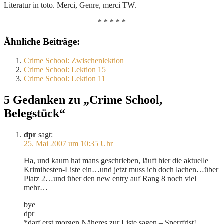
Literatur in toto. Merci, Genre, merci TW.
* * * * *
Ähnliche Beiträge:
Crime School: Zwischenlektion
Crime School: Lektion 15
Crime School: Lektion 11
5 Gedanken zu „Crime School,
Belegstück“
dpr
sagt:
25. Mai 2007 um 10:35 Uhr
Ha, und kaum hat mans geschrieben, läuft hier die aktuelle
Krimibesten-Liste ein…und jetzt muss ich doch lachen…über
Platz 2…und über den new entry auf Rang 8 noch viel
mehr…
bye
dpr
*darf erst morgen Näheres zur Liste sagen – Sperrfrist!