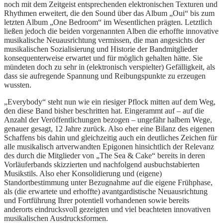
noch mit dem Zeitgeist entsprechenden elektronischen Texturen und
Rhythmen erweitert, die den Sound über das Album „Oui“ bis zum
letzten Album „One Bedroom“ im Wesentlichen prägten. Letztlich
ließen jedoch die beiden vorgenannten Alben die erhoffte innovative
musikalische Neuausrichtung vermissen, die man angesichts der
musikalischen Sozialisierung und Historie der Bandmitglieder
konsequenterweise erwartet und für möglich gehalten hätte. Sie
mündeten doch zu sehr in (elektronisch verspielter) Gefälligkeit, als
dass sie aufregende Spannung und Reibungspunkte zu erzeugen
wussten.
„Everybody“ steht nun wie ein riesiger Pflock mitten auf dem Weg,
den diese Band bisher beschritten hat. Eingerammt auf – auf die
Anzahl der Veröffentlichungen bezogen – ungefähr halbem Wege,
genauer gesagt, 12 Jahre zurück. Also eher eine Bilanz des eigenen
Schaffens bis dahin und gleichzeitig auch ein deutliches Zeichen für
alle musikalisch artverwandten Epigonen hinsichtlich der Relevanz
des durch die Mitglieder von „The Sea & Cake“ bereits in deren
Vorläuferbands skizzierten und nachfolgend ausbuchstabierten
Musikstils. Also eher Konsolidierung und (eigene)
Standortbestimmung unter Bezugnahme auf die eigene Frühphase,
als (die erwartete und erhoffte) avantgardistische Neuausrichtung
und Fortführung Ihrer potentiell vorhandenen sowie bereits
anderorts eindrucksvoll gezeigten und viel beachteten innovativen
musikalischen Ausdrucksformen.