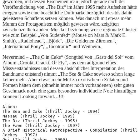
geworden, mit dessen Erscheinen man jedoch gerade nach der
Veröffentlichung von „The Biz“ im Jahre 1995 mehr Aufsehen hätte
erregen sowie eine beachtliche Duftmarke bezüglich des bis dahin
geleisteten Schaffens setzen können. Was danach mit etwas mehr
Mumm der Protagonisten möglich gewesen wäre, zeig(t)en
zwischenzeitlich andere Musiker beziehungsweise regionale Cluster
wie zum Beispiel „Von Südenfed“ (Mouse on Mars & Mark E.
Smith), „Radiohead“, „Björk“, „Die Goldenen Zitronen“,
„International Pony“, „Tocotronic“ und Weilheim.
Nevermind – „The C in Cake“ (Songtitel von „Gastr del Sol“ vom
Album „Crookt, Crackt, Or Fly“, aus dem aufgrund eines
Missverständnisses und dessen absichtlicher Interpretation der
Bandname entstand) nimmt „The Sea & Cake sowieso schon lange
keiner mehr. Aber etwas mehr Mut zu exotischeren Zutaten und
Formen hätten dem (ohnehin immer noch vorhandenen) sehr guten
Geschmack noch eine ganz besonders individuelle Note hinzufügen
können! Looking forward…!!!
Alben:
The Sea and Cake (Thrill Jockey - 1994)
Nassau (Thrill Jockey - 1995)
The Biz (Thrill Jockey - 1995)
The Fawn (Thrill Jockey - 1997)
A Brief Historical Retrospective - Compilation (Thrill 
Jockey – 1997)
Oui (Thrill Jockey - 2000)