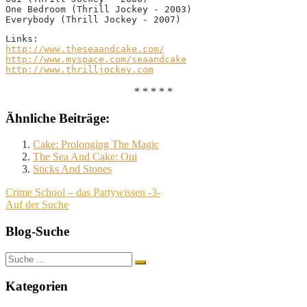
One Bedroom (Thrill Jockey - 2003)
Everybody (Thrill Jockey - 2007)
Links:
http://www.theseaandcake.com/
http://www.myspace.com/seaandcake
http://www.thrilljockey.com
* * * * *
Ähnliche Beiträge:
Cake: Prolonging The Magic
The Sea And Cake: Oui
Sticks And Stones
Beitragsnavigation
Crime School – das Partywissen -3-
Auf der Suche
Blog-Suche
Suche
nach:
Kategorien