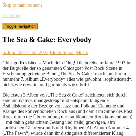
Skip to main content
Hinternet
Toggle navigation
The Sea & Cake: Everybody
6. Juni 2007
7. Juli 2022
Elmar Scholl
Musik
Chicago Revisited – Mach dein Ding! Die bereits im Jahre 1993 in
der Bugwelle der so genannten Chicagoer-Post-Rock-Szene in
Erscheinung getretene Band „The Sea & Cake“ macht auf ihrem
nunmehr 7. Album „Everybody“ alles wie gewohnt „sophisticated“,
nichts wie erwartet und gar nichts wie erhofft.
Die ersten 3 Alben von „The Sea & Cake“ zeichneten sich durch
eine innovative, unangestrengt und entspannt klingende
Ästhetisierung der Bezüge von Jazz und Folk auf Elemente und
Klänge des konventionellen Rock aus (und damit im Sinne des Post
Rock durch die Überwindung der traditionellen Rockkonventionen)
– mit dahin gehauchtem Gesang und (teils) groovigen, afro-
karibischen Gitarrensounds und Rhythmen. Ab Album Nummer 4
(„The Fawn“) wurde dann ihr distinguiert-differenzierter Klang