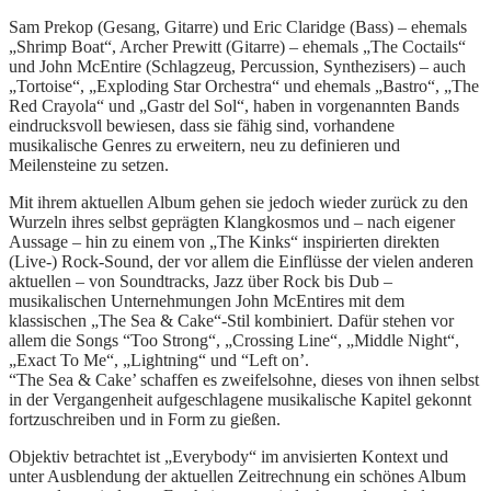
Sam Prekop (Gesang, Gitarre) und Eric Claridge (Bass) – ehemals
„Shrimp Boat“, Archer Prewitt (Gitarre) – ehemals „The Coctails“
und John McEntire (Schlagzeug, Percussion, Synthezisers) – auch
„Tortoise“, „Exploding Star Orchestra“ und ehemals „Bastro“, „The
Red Crayola“ und „Gastr del Sol“, haben in vorgenannten Bands
eindrucksvoll bewiesen, dass sie fähig sind, vorhandene
musikalische Genres zu erweitern, neu zu definieren und
Meilensteine zu setzen.
Mit ihrem aktuellen Album gehen sie jedoch wieder zurück zu den
Wurzeln ihres selbst geprägten Klangkosmos und – nach eigener
Aussage – hin zu einem von „The Kinks“ inspirierten direkten
(Live-) Rock-Sound, der vor allem die Einflüsse der vielen anderen
aktuellen – von Soundtracks, Jazz über Rock bis Dub –
musikalischen Unternehmungen John McEntires mit dem
klassischen „The Sea & Cake“-Stil kombiniert. Dafür stehen vor
allem die Songs “Too Strong“, „Crossing Line“, „Middle Night“,
„Exact To Me“, „Lightning“ und “Left on’.
“The Sea & Cake’ schaffen es zweifelsohne, dieses von ihnen selbst
in der Vergangenheit aufgeschlagene musikalische Kapitel gekonnt
fortzuschreiben und in Form zu gießen.
Objektiv betrachtet ist „Everybody“ im anvisierten Kontext und
unter Ausblendung der aktuellen Zeitrechnung ein schönes Album