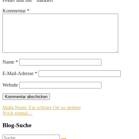
Felder sind mit
*
markiert
Kommentar
*
Name
*
E-Mail-Adresse
*
Website
Beitragsnavigation
Malla Nunn: Ein schöner Ort zu sterben
Noch einmal…
Blog-Suche
Suche