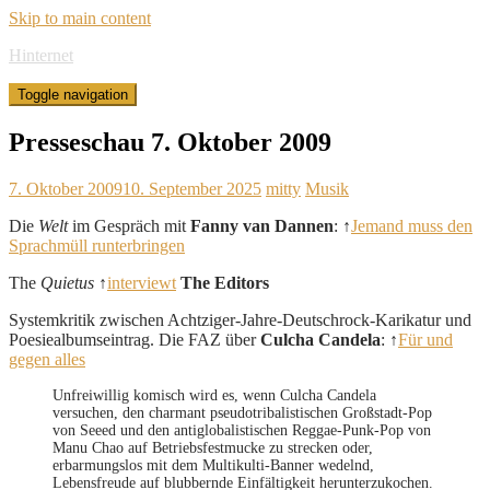
Skip to main content
Hinternet
Toggle navigation
Presseschau 7. Oktober 2009
7. Oktober 2009
10. September 2025
mitty
Musik
Die
Welt
im Gespräch mit
Fanny van Dannen
: ↑
Jemand muss den
Sprachmüll runterbringen
The
Quietus
↑
interviewt
The Editors
Systemkritik zwischen Achtziger-Jahre-Deutschrock-Karikatur und
Poesiealbumseintrag. Die FAZ über
Culcha Candela
: ↑
Für und
gegen alles
Unfreiwillig komisch wird es, wenn Culcha Candela
versuchen, den charmant pseudotribalistischen Großstadt-Pop
von Seeed und den antiglobalistischen Reggae-Punk-Pop von
Manu Chao auf Betriebsfestmucke zu strecken oder,
erbarmungslos mit dem Multikulti-Banner wedelnd,
Lebensfreude auf blubbernde Einfältigkeit herunterzukochen.