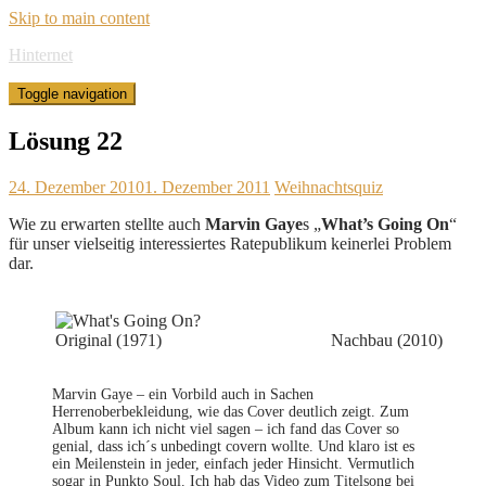
Skip to main content
Hinternet
Toggle navigation
Lösung 22
24. Dezember 2010
1. Dezember 2011
Weihnachtsquiz
Wie zu erwarten stellte auch
Marvin Gaye
s „
What’s Going On
“
für unser vielseitig interessiertes Ratepublikum keinerlei Problem
dar.
Original (1971)
Nachbau (2010)
Marvin Gaye – ein Vorbild auch in Sachen
Herrenoberbekleidung, wie das Cover deutlich zeigt. Zum
Album kann ich nicht viel sagen – ich fand das Cover so
genial, dass ich´s unbedingt covern wollte. Und klaro ist es
ein Meilenstein in jeder, einfach jeder Hinsicht. Vermutlich
sogar in Punkto Soul. Ich hab das Video zum Titelsong bei