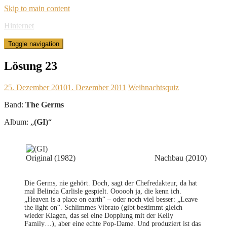
Skip to main content
Hinternet
Toggle navigation
Lösung 23
25. Dezember 2010
1. Dezember 2011
Weihnachtsquiz
Band:
The Germs
Album: „
(GI)
“
Original (1982)
Nachbau (2010)
Die Germs, nie gehört. Doch, sagt der Chefredakteur, da hat
mal Belinda Carlisle gespielt. Oooooh ja, die kenn ich.
„Heaven is a place on earth“ – oder noch viel besser: „Leave
the light on“. Schlimmes Vibrato (gibt bestimmt gleich
wieder Klagen, das sei eine Dopplung mit der Kelly
Family…), aber eine echte Pop-Dame. Und produziert ist das