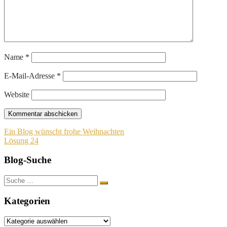
Name
*
E-Mail-Adresse
*
Website
Beitragsnavigation
Ein Blog wünscht frohe Weihnachten
Lösung 24
Blog-Suche
Suche
nach:
Kategorien
Kategorien