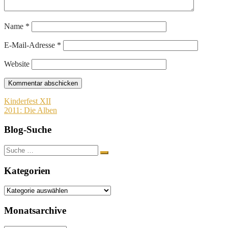
Name
*
E-Mail-Adresse
*
Website
Beitragsnavigation
Kinderfest XII
2011: Die Alben
Blog-Suche
Suche
nach:
Kategorien
Kategorien
Monatsarchive