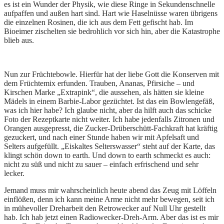
es ist ein Wunder der Physik, wie diese Ringe in Sekundenschnelle
aufpaffen und außen hart sind. Hart wie Haselnüsse waren übrigens
die einzelnen Rosinen, die ich aus dem Fett gefischt hab. Im
Bioeimer zischelten sie bedrohlich vor sich hin, aber die Katastrophe
blieb aus.
Nun zur Früchtebowle. Hierfür hat der liebe Gott die Konserven mit
dem Früchtemix erfunden. Trauben, Ananas, Pfirsiche – und
Kirschen Marke „Extrapink“, die aussehen, als hätten sie kleine
Mädels in einem Barbie-Labor gezüchtet. Ist das ein Bowlengefäß,
was ich hier habe? Ich glaube nicht, aber da hilft auch das schicke
Foto der Rezeptkarte nicht weiter. Ich habe jedenfalls Zitronen und
Orangen ausgepresst, die Zucker-Drüberschütt-Fachkraft hat kräftig
gezuckert, und nach einer Stunde haben wir mit Apfelsaft und
Selters aufgefüllt. „Eiskaltes Selterswasser“ steht auf der Karte, das
klingt schön down to earth. Und down to earth schmeckt es auch:
nicht zu süß und nicht zu sauer – einfach erfrischend und sehr
lecker.
Jemand muss mir wahrscheinlich heute abend das Zeug mit Löffeln
einflößen, denn ich kann meine Arme nicht mehr bewegen, seit ich
in mühevoller Dreharbeit den Retrowecker auf Null Uhr gestellt
hab. Ich hab jetzt einen Radiowecker-Dreh-Arm. Aber das ist es mir