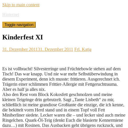
Skip to main content
Hinternet
Toggle navigation
Kinderfest XI
31. Dezember 2011
31. Dezember 2011
Frl. Katja
Es ist vollbracht! Silvesterringe und Früchtebowle stehen auf dem
Tisch! Das war knapp. Und nie war mehr Selbstüberwindung in
diesem Experiment, denn ich musste: frittieren. Ausgerechnet ich.
Trägerin einer schlimmen Frittier-Allergie mit Fettgeruchtrauma.
Aber es half ja alles nix.
Also den Rest vom Block Kokosfett geschmolzen und meine
kleinen Teigringe drin gebrutzelt. Sagt „Tante Lisbeth“ zu mir,
schließlich ist meine grandiose Großtante die einzige, die ich kenne,
die bekittelt vorm Herd stand und in einem Topf voll Fett
Miniberliner siedete. Lecker waren die – und lecker sind auch meine
Ringelchen. Quark-Öl-Teig (denkt Euch die blasierte Kennermiene
dazu…) mit Rosinen. Das Ausbacken geht übrigens ruckzuck, und