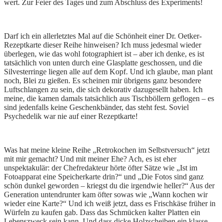
wert. Zur Feier des Tages und zum Abschluss des Experiments!
Darf ich ein allerletztes Mal auf die Schönheit einer Dr. Oetker-
Rezeptkarte dieser Reihe hinweisen? Ich muss jedesmal wieder
überlegen, wie das wohl fotographiert ist – aber ich denke, es ist
tatsächlich von unten durch eine Glasplatte geschossen, und die
Silvesterringe liegen alle auf dem Kopf. Und ich glaube, man plant
noch, Blei zu gießen. Es scheinen mir übrigens ganz besondere
Luftschlangen zu sein, die sich dekorativ dazugesellt haben. Ich
meine, die kamen damals tatsächlich aus Tischböllern geflogen – es
sind jedenfalls keine Geschenkbänder, das steht fest. Soviel
Psychedelik war nie auf einer Rezeptkarte!
Was hat meine kleine Reihe „Retrokochen im Selbstversuch“ jetzt
mit mir gemacht? Und mit meiner Ehe? Ach, es ist eher
unspektakulär: der Chefredakteur hörte öfter Sätze wie „Ist im
Fotoapparat eine Speicherkarte drin?“ und „Die Fotos sind ganz
schön dunkel geworden – kriegst du die irgendwie heller?“ Aus der
Generation untendrunter kam öfter sowas wie „Wann kochen wir
wieder eine Karte?“ Und ich weiß jetzt, dass es Frischkäse früher in
Würfeln zu kaufen gab. Dass das Schmücken kalter Platten ein
Lebenszweck sein kann. Und dass dicke Holzscheiben ein klasse