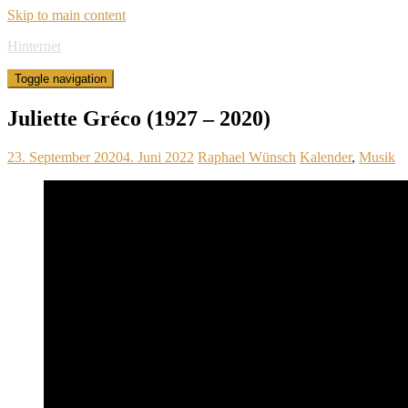
Skip to main content
Hinternet
Toggle navigation
Juliette Gréco (1927 – 2020)
23. September 2020
4. Juni 2022
Raphael Wünsch
Kalender
,
Musik