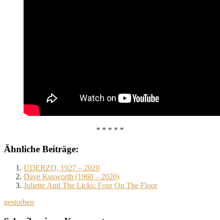
* * * * *
Ähnliche Beiträge:
UDERZO, 1927 – 2020
Dave Kusworth (1960 – 2020)
Juliette And The Licks: Four On The Floor
gestorben