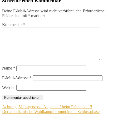
Schreibe einen Kommentar
Deine E-Mail-Adresse wird nicht veröffentlicht.
Erforderliche
Felder sind mit
*
markiert
Kommentar
*
Name
*
E-Mail-Adresse
*
Website
Beitragsnavigation
Achtung, Volksgenosse: Augen auf beim Fahnenkauf!
Der amerikanische Wahlkampf kommt in die Schlussphase