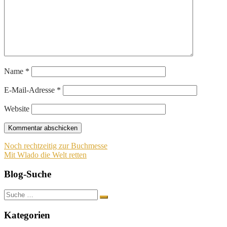
Name
*
E-Mail-Adresse
*
Website
Beitragsnavigation
Noch rechtzeitig zur Buchmesse
Mit Wlado die Welt retten
Blog-Suche
Suche
nach:
Kategorien