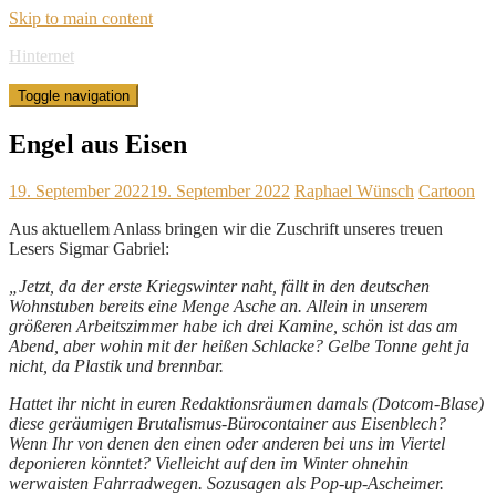
Skip to main content
Hinternet
Toggle navigation
Engel aus Eisen
19. September 2022
19. September 2022
Raphael Wünsch
Cartoon
Aus aktuellem Anlass bringen wir die Zuschrift unseres treuen
Lesers Sigmar Gabriel:
„Jetzt, da der erste Kriegswinter naht, fällt in den deutschen
Wohnstuben bereits eine Menge Asche an. Allein in unserem
größeren Arbeitszimmer habe ich drei Kamine, schön ist das am
Abend, aber wohin mit der heißen Schlacke? Gelbe Tonne geht ja
nicht, da Plastik und brennbar.
Hattet ihr nicht in euren Redaktionsräumen damals (Dotcom-Blase)
diese geräumigen Brutalismus-Bürocontainer aus Eisenblech?
Wenn Ihr von denen den einen oder anderen bei uns im Viertel
deponieren könntet? Vielleicht auf den im Winter ohnehin
werwaisten Fahrradwegen. Sozusagen als Pop-up-Ascheimer.