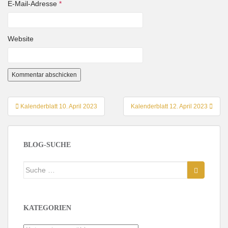
E-Mail-Adresse
*
Website
Beitragsnavigation
Kalenderblatt 10. April 2023
Kalenderblatt 12. April 2023
BLOG-SUCHE
Suche
nach:
KATEGORIEN