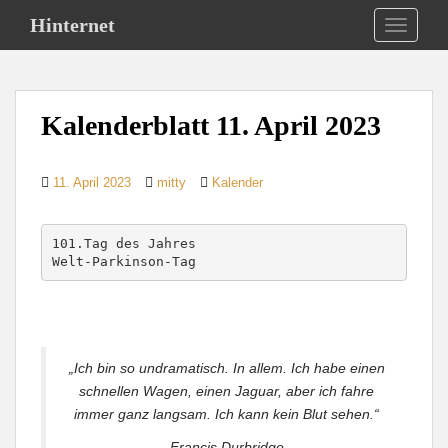
S
Hinternet
TOGGLE
k
i
p
t
Kalenderblatt 11. April 2023
o
m
a
11. April 2023
mitty
Kalender
i
n
c
101.Tag des Jahres

Welt-Parkinson-Tag
o
n
t
e
n
„Ich bin so undramatisch. In allem. Ich habe einen
t
schnellen Wagen, einen Jaguar, aber ich fahre
immer ganz langsam. Ich kann kein Blut sehen.“
Francis Durbridge