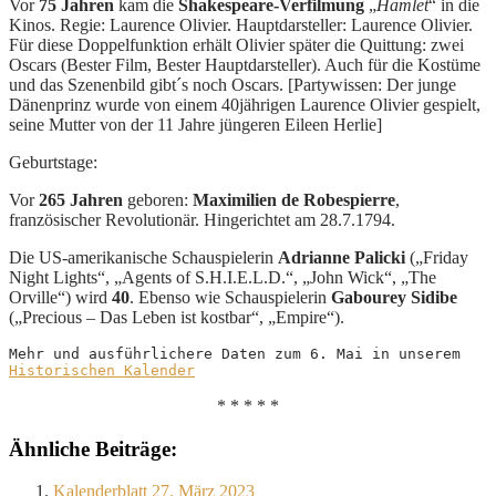
Vor
75 Jahren
kam die
Shakespeare-Verfilmung
„
Hamlet
“ in die
Kinos. Regie: Laurence Olivier. Hauptdarsteller: Laurence Olivier.
Für diese Doppelfunktion erhält Olivier später die Quittung: zwei
Oscars (Bester Film, Bester Hauptdarsteller). Auch für die Kostüme
und das Szenenbild gibt´s noch Oscars. [Partywissen: Der junge
Dänenprinz wurde von einem 40jährigen Laurence Olivier gespielt,
seine Mutter von der 11 Jahre jüngeren Eileen Herlie]
Geburtstage:
Vor
265 Jahren
geboren:
Maximilien de Robespierre
,
französischer Revolutionär. Hingerichtet am 28.7.1794.
Die US-amerikanische Schauspielerin
Adrianne Palicki
(„Friday
Night Lights“, „Agents of S.H.I.E.L.D.“, „John Wick“, „The
Orville“) wird
40
. Ebenso wie Schauspielerin
Gabourey Sidibe
(„Precious – Das Leben ist kostbar“, „Empire“).
Mehr und ausführlichere Daten zum 6. Mai in unserem 
Historischen Kalender
* * * * *
Ähnliche Beiträge:
Kalenderblatt 27. März 2023