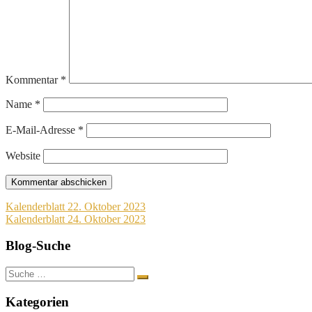
Kommentar
*
Name
*
E-Mail-Adresse
*
Website
Beitragsnavigation
Kalenderblatt 22. Oktober 2023
Kalenderblatt 24. Oktober 2023
Blog-Suche
Suche
nach:
Kategorien