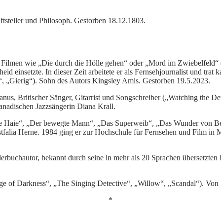
iftsteller und Philosoph. Gestorben 18.12.1803.
n Filmen wie „Die durch die Hölle gehen“ oder „Mord im Zwiebelfeld“
id einsetzte. In dieser Zeit arbeitete er als Fernsehjournalist und trat
h“, „Gierig“). Sohn des Autors Kingsley Amis. Gestorben 19.5.2023.
anus, Britischer Sänger, Gitarrist und Songschreiber („Watching the De
kanadischen Jazzsängerin Diana Krall.
ine Haie“, „Der bewegte Mann“, „Das Superweib“, „Das Wunder von B
stfalia Herne. 1984 ging er zur Hochschule für Fernsehen und Film in
derbuchautor, bekannt durch seine in mehr als 20 Sprachen übersetzte
dge of Darkness“, „The Singing Detective“, „Willow“, „Scandal“). Von 
*