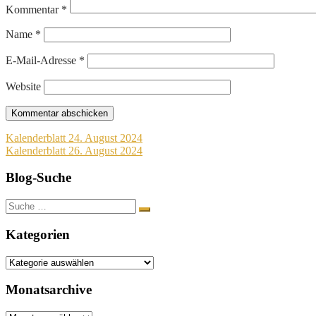
Kommentar
*
Name
*
E-Mail-Adresse
*
Website
Beitragsnavigation
Kalenderblatt 24. August 2024
Kalenderblatt 26. August 2024
Blog-Suche
Suche
nach:
Kategorien
Kategorien
Monatsarchive