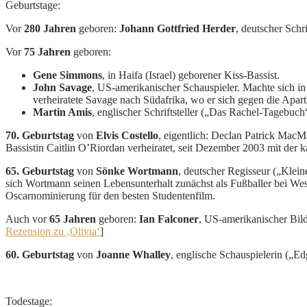
Geburtstage:
Vor
280 Jahren
geboren:
Johann Gottfried Herder
, deutscher Schr
Vor
75 Jahren
geboren:
Gene Simmons
, in Haifa (Israel) geborener Kiss-Bassist.
John Savage
, US-amerikanischer Schauspieler. Machte sich i
verheiratete Savage nach Südafrika, wo er sich gegen die Aparthe
Martin Amis
, englischer Schriftsteller („Das Rachel-Tagebuc
70. Geburtstag
von
Elvis Costello
, eigentlich: Declan Patrick MacM
Bassistin Caitlin O’Riordan verheiratet, seit Dezember 2003 mit der 
65. Geburtstag
von
Sönke Wortmann
, deutscher Regisseur („Kle
sich Wortmann seinen Lebensunterhalt zunächst als Fußballer bei We
Oscarnominierung für den besten Studentenfilm.
Auch vor
65 Jahren
geboren:
Ian Falconer
, US-amerikanischer Bil
Rezension zu ‚Olivia‘
]
60. Geburtstag
von
Joanne Whalley
, englische Schauspielerin („E
Todestage: