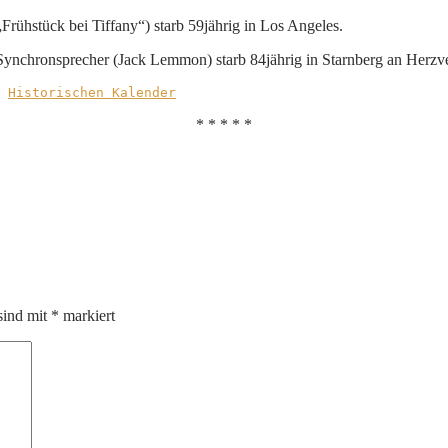
, „Frühstück bei Tiffany“) starb 59jährig in Los Angeles.
 Synchronsprecher (Jack Lemmon) starb 84jährig in Starnberg an Herzv
 
Historischen Kalender
* * * * *
sind mit
*
markiert