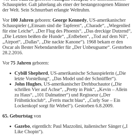
Schauspieler. Galt jahrelang als einer der bestangezogenen Männer
der Welt. Sein Schnurrbart erlangte Weltruhm.
Vor
100 Jahren
geboren:
George Kennedy
, US-amerikanischer
Schauspieler („Einsam sind die Tapferen“, „Charade“, „Wiegenlied
für eine Leiche“, „Der Flug des Phoenix“, „Das dreckige Dutzend“,
„Die Letzten beißen die Hunde“, „Erdbeben“, „Tod auf dem Nil“,
„Airport“, „Dallas“, „Die nackte Kanone“). 1968 bekam er den
Oscar als Bester Nebendarsteller für „Der Unbeugsame“. Gestorben
28.2.2016.
Vor
75 Jahren
geboren:
Cybill Shepherd
, US-amerikanische Schauspielerin („Die
letzte Vorstellung“, „Das Model und der Schnüffler“).
John Hughes
, US-amerikanischer Drehbuchautor („Die
schrillen Vier auf Achse“, „Pretty in Pink“, „Kevin – Allein
zu Haus“, „101 Dalmatiner“) und Regisseur („Der
Frühstücksclub“, „Ferris macht blau“, „Curly Sue – Ein
Lockenkopf sorgt für Wirbel“). Gestorben 6.8.2009.
65. Geburtstag
von
Gazebo
, eigentlich: Paul Mazzolini, italienischer Sänger („I
Like Chopin“).