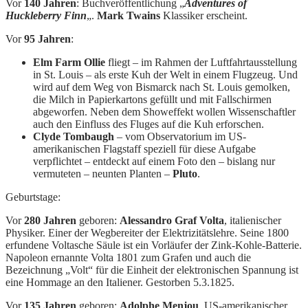
Vor
140 Jahren
: Buchveröffentlichung „
Adventures of
Huckleberry Finn
„.
Mark Twains
Klassiker erscheint.
Vor
95 Jahren
:
Elm Farm Ollie
fliegt – im Rahmen der Luftfahrtausstellung
in St. Louis – als erste Kuh der Welt in einem Flugzeug. Und
wird auf dem Weg von Bismarck nach St. Louis gemolken,
die Milch in Papierkartons gefüllt und mit Fallschirmen
abgeworfen. Neben dem Showeffekt wollen Wissenschaftler
auch den Einfluss des Fluges auf die Kuh erforschen.
Clyde Tombaugh
– vom Observatorium im US-
amerikanischen Flagstaff speziell für diese Aufgabe
verpflichtet – entdeckt auf einem Foto den – bislang nur
vermuteten – neunten Planten –
Pluto
.
Geburtstage:
Vor
280 Jahren
geboren:
Alessandro Graf Volta
, italienischer
Physiker. Einer der Wegbereiter der Elektrizitätslehre. Seine 1800
erfundene Voltasche Säule ist ein Vorläufer der Zink-Kohle-Batterie.
Napoleon ernannte Volta 1801 zum Grafen und auch die
Bezeichnung „Volt“ für die Einheit der elektronischen Spannung ist
eine Hommage an den Italiener. Gestorben 5.3.1825.
Vor
135 Jahren
geboren:
Adolphe Menjou
, US-amerikanischer