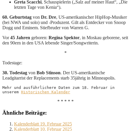
Greta Scacchi
, Schauspielerin („Salz auf meiner Haut“, „Die
letzten Tage von Kenia“).
60. Geburtstag
von
Dr. Dre
, US-amerikanischer HipHop-Musiker
(bei NWA und solo) und -Produzent. Gilt als Entdecker von Snoop
Dogg und Eminem. Stiefbruder von Warren G.
Vor
45 Jahren
geboren:
Regina Spektor
, in Moskau geborene, seit
den 90ern in den USA lebende Singer/Songwriterin.
*
Todestage:
30. Todestag
von
Bob Stinson
. Der US-amerikanische
Leadgitarrist der Replacements starb 35jährig in Minneapolis.
Mehr und ausführlichere Daten zum 18. Februar in 
unserem 
Historischen Kalender
* * * * *
Ähnliche Beiträge:
Kalenderblatt 19. Februar 2025
Kalenderblatt 10. Februar 2025