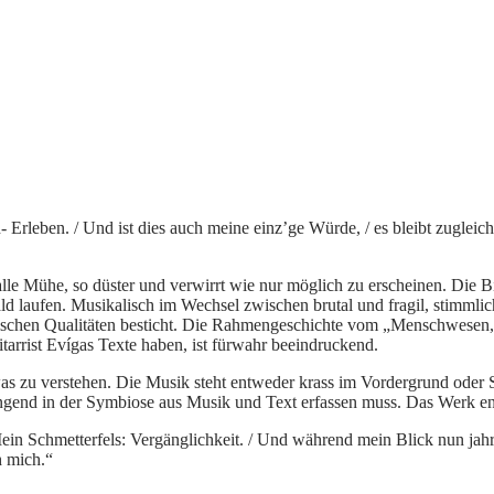
 Erleben. / Und ist dies auch meine einz’ge Würde, / es bleibt zugleic
alle Mühe, so düster und verwirrt wie nur möglich zu erscheinen. Die B
d laufen. Musikalisch im Wechsel zwischen brutal und fragil, stimml
schen Qualitäten besticht. Die Rahmengeschichte vom „Menschwesen, d
itarrist Evígas Texte haben, ist fürwahr beeindruckend.
as zu verstehen. Die Musik steht entweder krass im Vordergrund oder 
ngend in der Symbiose aus Musik und Text erfassen muss. Das Werk end
/ Mein Schmetterfels: Vergänglichkeit. / Und während mein Blick nun ja
h mich.“