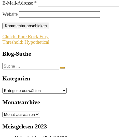
E-Mail-Adresse
*
Website
Beitragsnavigation
Clutch: Pure Rock Fury
Threshold: Hypothetical
Blog-Suche
Suche
nach:
Kategorien
Kategorien
Monatsarchive
Monatsarchive
Meistgelesen 2023