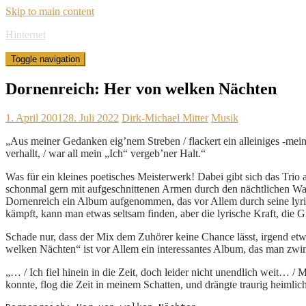
Skip to main content
Hinternet
Toggle navigation
Dornenreich: Her von welken Nächten
1. April 2001
28. Juli 2022
Dirk-Michael Mitter
Musik
„Aus meiner Gedanken eig’nem Streben / flackert ein alleiniges -mein-
verhallt, / war all mein „Ich“ vergeb’ner Halt.“
Was für ein kleines poetisches Meisterwerk! Dabei gibt sich das Trio 
schonmal gern mit aufgeschnittenen Armen durch den nächtlichen Wal
Dornenreich ein Album aufgenommen, das vor Allem durch seine lyri
kämpft, kann man etwas seltsam finden, aber die lyrische Kraft, die G
Schade nur, dass der Mix dem Zuhörer keine Chance lässt, irgend etw
welken Nächten“ ist vor Allem ein interessantes Album, das man zwi
„… / Ich fiel hinein in die Zeit, doch leider nicht unendlich weit… 
konnte, flog die Zeit in meinem Schatten, und drängte traurig heimlic