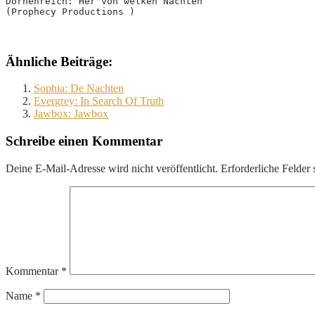
Dornenreich: Her von welken Nächten
(Prophecy Productions )
Ähnliche Beiträge:
Sophia: De Nachten
Evergrey: In Search Of Truth
Jawbox: Jawbox
Schreibe einen Kommentar
Deine E-Mail-Adresse wird nicht veröffentlicht.
Erforderliche Felder 
Kommentar
*
Name
*