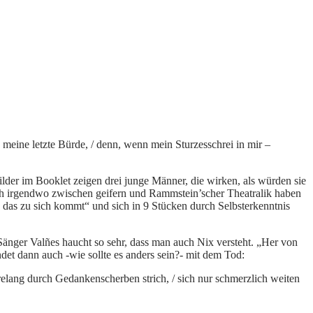
h meine letzte Bürde, / denn, wenn mein Sturzesschrei in mir –
ilder im Booklet zeigen drei junge Männer, die wirken, als würden sie
ich irgendwo zwischen geifern und Rammstein’scher Theatralik haben
as zu sich kommt“ und sich in 9 Stücken durch Selbsterkenntnis
Sänger Valñes haucht so sehr, dass man auch Nix versteht. „Her von
et dann auch -wie sollte es anders sein?- mit dem Tod:
hrelang durch Gedankenscherben strich, / sich nur schmerzlich weiten