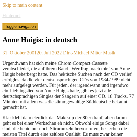
Skip to main content
Hinternet
Toggle navigation
Anne Haigis: in deutsch
31. Oktober 2001
20. Juli 2022
Dirk-Michael Mitter
Musik
Urgendwann hat sich meine Chrom-Compact-Cassette
verabschiedet, die auf ihrem Band „Wer fragt nach mir“ von Anne
Haigis beherbergt hatte. Das hektische Suchen nach der CD verlief
erfolglos, da die vier deutschsprachigen CDs von 1984-1989 nicht
mehr aufgelegt werden. Für jeden, der irgendwann und irgendwo
ein Lieblingslied von Anne Haigis hatte, gibt es jetzt alle
deutschsprachigen Singles der Sängerin auf einer CD. 18 Tracks, 77
Minuten mit allem was die stimmgewaltige Süddeutsche bekannt
gemacht hat.
Klar klebt da meterdick das Make-up der 80er drauf, aber darum
geht es bei einer Werkschau eh nicht. Obwohl einige Songs dabei
sind, die heute nur noch Stirnrunzeln hervor rufen, bestechen die
meisten Titel durch eine zeitlose Qualität. Es muss zwar keiner