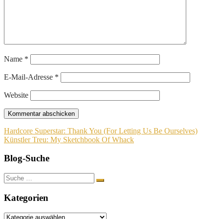
Name
*
E-Mail-Adresse
*
Website
Beitragsnavigation
Hardcore Superstar: Thank You (For Letting Us Be Ourselves)
Künstler Treu: My Sketchbook Of Whack
Blog-Suche
Suche
nach:
Kategorien
Kategorien