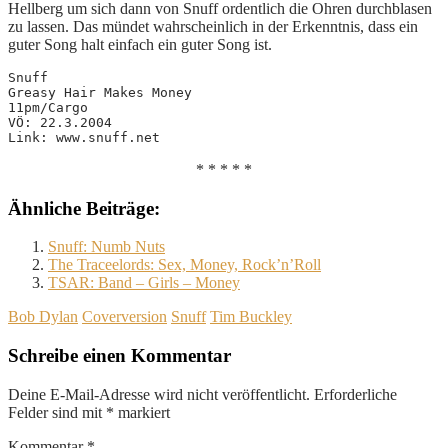
Hellberg um sich dann von Snuff ordentlich die Ohren durchblasen
zu lassen. Das mündet wahrscheinlich in der Erkenntnis, dass ein
guter Song halt einfach ein guter Song ist.
Snuff

Greasy Hair Makes Money

11pm/Cargo

VÖ: 22.3.2004

Link: www.snuff.net
* * * * *
Ähnliche Beiträge:
Snuff: Numb Nuts
The Traceelords: Sex, Money, Rock’n’Roll
TSAR: Band – Girls – Money
Bob Dylan
Coverversion
Snuff
Tim Buckley
Schreibe einen Kommentar
Deine E-Mail-Adresse wird nicht veröffentlicht.
Erforderliche
Felder sind mit
*
markiert
Kommentar
*