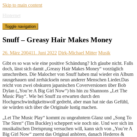
Skip to main content
Hinternet
Toggle navigation
Snuff – Greasy Hair Makes Money
26. März 2004
11. Juni 2022
Dirk-Michael Mitter
Musik
Gibt es so was wie eine positive Schändung? Ich glaube nicht. Falls
doch, lässt sich damit „Greasy Hair Makes Money“ vorzüglich
umschreiben. Die Malocher von Snuff haben mal wieder ein Album
rausgehauen und zerhäckseln neun anderer Menschen Lieder.Das
reicht von zwei obskuren japanischen Coverversionen über Bob
Dylan („You’re A Big Girl Now“) bis hin zu Shannons „Let The
Music Play“. Wie bei Snuff zu erwarten durch den
Hochgeschwindigkeitswolf gedreht, aber man hat nie das Gefühl,
sie würden sich über die Originale lustig machen.
„Let The Music Play“ kommt zu ungeahntem Glanz und „Song To
The Siren“ (Tim Buckley) scheppert wie noch nie. Und wer sich im
musikalischen Dreisprung versuchen will, kann sich von „You’re A
Big Girl Now“ zuerst das Original anhören, danach Hederos &