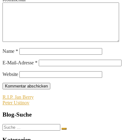
Name
*
E-Mail-Adresse
*
Website
Beitragsnavigation
R.I.P. Jan Berry
Peter Ustinov
Blog-Suche
Suche
nach:
Kategorien