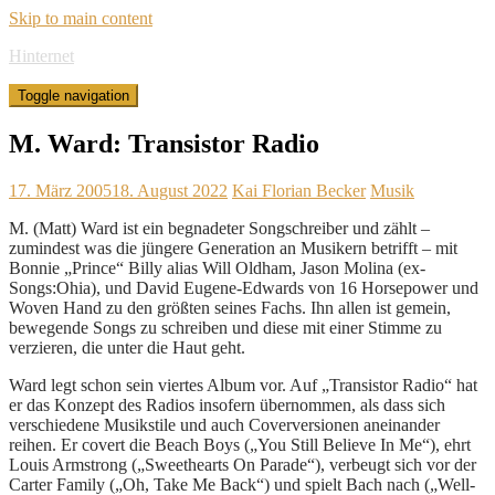
Skip to main content
Hinternet
Toggle navigation
M. Ward: Transistor Radio
17. März 2005
18. August 2022
Kai Florian Becker
Musik
M. (Matt) Ward ist ein begnadeter Songschreiber und zählt –
zumindest was die jüngere Generation an Musikern betrifft – mit
Bonnie „Prince“ Billy alias Will Oldham, Jason Molina (ex-
Songs:Ohia), und David Eugene-Edwards von 16 Horsepower und
Woven Hand zu den größten seines Fachs. Ihn allen ist gemein,
bewegende Songs zu schreiben und diese mit einer Stimme zu
verzieren, die unter die Haut geht.
Ward legt schon sein viertes Album vor. Auf „Transistor Radio“ hat
er das Konzept des Radios insofern übernommen, als dass sich
verschiedene Musikstile und auch Coverversionen aneinander
reihen. Er covert die Beach Boys („You Still Believe In Me“), ehrt
Louis Armstrong („Sweethearts On Parade“), verbeugt sich vor der
Carter Family („Oh, Take Me Back“) und spielt Bach nach („Well-