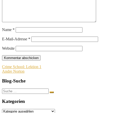
Name
*
E-Mail-Adresse
*
Website
Beitragsnavigation
Crime School: Lektion 1
Andre Norton
Blog-Suche
Suche
nach:
Kategorien
Kategorien