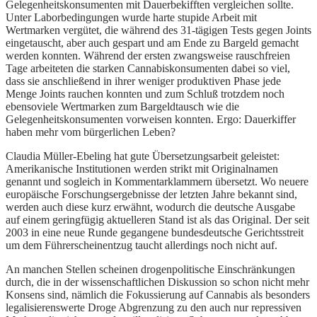
Gelegenheitskonsumenten mit Dauerbekifften vergleichen sollte.
Unter Laborbedingungen wurde harte stupide Arbeit mit
Wertmarken vergütet, die während des 31-tägigen Tests gegen Joints
eingetauscht, aber auch gespart und am Ende zu Bargeld gemacht
werden konnten. Während der ersten zwangsweise rauschfreien
Tage arbeiteten die starken Cannabiskonsumenten dabei so viel,
dass sie anschließend in ihrer weniger produktiven Phase jede
Menge Joints rauchen konnten und zum Schluß trotzdem noch
ebensoviele Wertmarken zum Bargeldtausch wie die
Gelegenheitskonsumenten vorweisen konnten. Ergo: Dauerkiffer
haben mehr vom bürgerlichen Leben?
Claudia Müller-Ebeling hat gute Übersetzungsarbeit geleistet:
Amerikanische Institutionen werden strikt mit Originalnamen
genannt und sogleich in Kommentarklammern übersetzt. Wo neuere
europäische Forschungsergebnisse der letzten Jahre bekannt sind,
werden auch diese kurz erwähnt, wodurch die deutsche Ausgabe
auf einem geringfügig aktuelleren Stand ist als das Original. Der seit
2003 in eine neue Runde gegangene bundesdeutsche Gerichtsstreit
um dem Führerscheinentzug taucht allerdings noch nicht auf.
An manchen Stellen scheinen drogenpolitische Einschränkungen
durch, die in der wissenschaftlichen Diskussion so schon nicht mehr
Konsens sind, nämlich die Fokussierung auf Cannabis als besonders
legalisierenswerte Droge Abgrenzung zu den auch nur repressiven