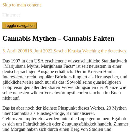
Skip to main content
Hinternet
Toggle navigation
Cannabis Mythen – Cannabis Fakten
5. April 2006
16. Juni 2022
Sascha Kraska
Watching the detectives
Das 1997 in den USA erschienene wissenschaftliche Standardwerk
„Marijuhana Myths, Marijuhana Facts“ ist seit neuestem in einer
deutschsprachigen Ausgabe erhältlich. Der in Kreisen Hanf-
Interessierter recht populäre Bröckers fungiert als Herausgeber, und
glücklicherweise auch nur als das: Sowohl seine quasireligiösen
Lobpreisungen aller denkbaren Verwendungsarten der Pflanze wie
seine neuesten wilden Verschwörungstheorien tauchen im Buch
nicht auf.
Das ist aber noch der kleinste Pluspunkt dieses Werkes. 20 Mythen
über Cannabis als Einstiegsdroge, Kriminalisierer,
Gehirnverdampfer etc. werden unter die Lupe genommen. Egal ob
es sich um Fahrtüchtigkeit oder Zeugungsfähigkeit handelt, Zimmer
und Morgan haben sich durch einen Berg von Studien und