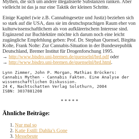
Mythen, die sich um andere illegalisierte Substanzen ranken. Aber
vielleicht ist das ja nur eine Taktik der kleinen Schritte.
Einige Kapitel (wie z.B. Cannabisgesetze und Justiz) beziehen sich
so stark auf die USA, dass sie im deutschsprachigen Raum eher von
kulturwissenschaftlichem als von aufklärerischem Interesse sind.
Ergänzend zur Buchlektüre möchte ich darum noch eine leicht
zugängliche Empfehlung geben: Prof. Dr. Stephan Quensel, Birgitta
Kolte, Frank Nolte: Zur Cannabis-Situation in der Bundesrepublik
Deutschland, Bremer Institut für Drogenforschung 1995.
→
http://www.bisdro.uni-bremen.de/quenselnl/brd.pdf
oder
→
http://www.bisdro.uni-bremen.de/quenselnl/brd.html
.
Lynn Zimmer, John P. Morgan, Mathias Bröckers:
Cannabis Mythen - Cannabis Fakten. Eine Analyse der 
wissenschaftlichen Diskussion.
24 €, Nachtschatten Verlag Solothurn, 2004
ISBN: 3037881208
* * * * *
Ähnliche Beiträge:
Nur mal so
Katie Estill: Dahlia’s Gone
Messebeute