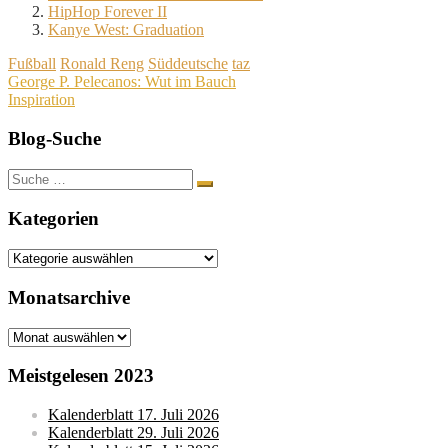
HipHop Forever II
Kanye West: Graduation
Fußball
Ronald Reng
Süddeutsche
taz
Beitragsnavigation
George P. Pelecanos: Wut im Bauch
Inspiration
Blog-Suche
Suche
nach:
Kategorien
Kategorien
Monatsarchive
Monatsarchive
Meistgelesen 2023
Kalenderblatt 17. Juli 2026
Kalenderblatt 29. Juli 2026