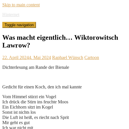
Skip to main content
Hinternet
Toggle navigation
Was macht eigentlich… Wiktorowitsch
Lawrow?
22. April 2024
4. Mai 2024
Raphael Wünsch
Cartoon
Dichterlesung am Rande der Bienale
Gedicht für einen Koch, den ich mal kannte
Vom Himmel stürzt ein Vogel
Ich drück die Stirn ins feuchte Moos
Ein Eichhorn sitzt im Kogel
Sonst ist nichts los
Die Luft ist heiß, es riecht nach Sprit
Mir geht es gut
Ich war nicht mit