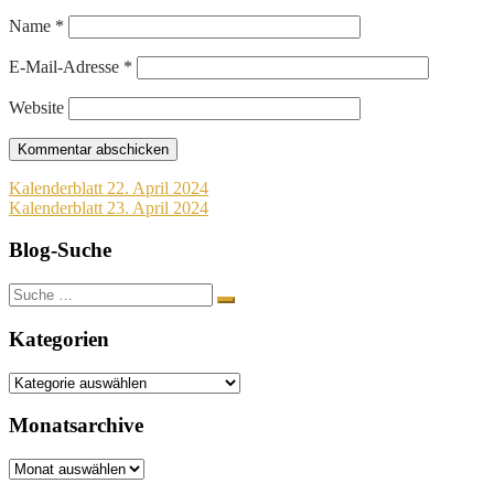
Name
*
E-Mail-Adresse
*
Website
Beitragsnavigation
Kalenderblatt 22. April 2024
Kalenderblatt 23. April 2024
Blog-Suche
Suche
nach:
Kategorien
Kategorien
Monatsarchive
Monatsarchive