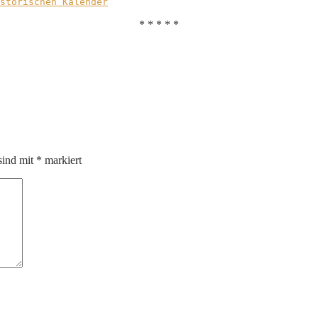
storischen Kalender
* * * * *
sind mit
*
markiert