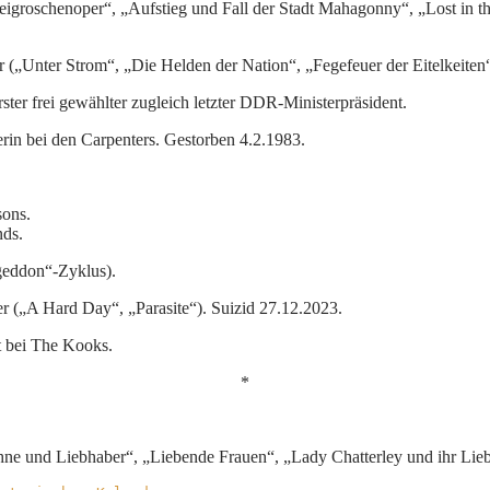
igroschenoper“, „Aufstieg und Fall der Stadt Mahagonny“, „Lost in the
er („Unter Strom“, „Die Helden der Nation“, „Fegefeuer der Eitelkeiten
erster frei gewählter zugleich letzter DDR-Ministerpräsident.
rin bei den Carpenters. Gestorben 4.2.1983.
sons.
nds.
geddon“-Zyklus).
er („A Hard Day“, „Parasite“). Suizid 27.12.2023.
st bei The Kooks.
*
Söhne und Liebhaber“, „Liebende Frauen“, „Lady Chatterley und ihr Lieb