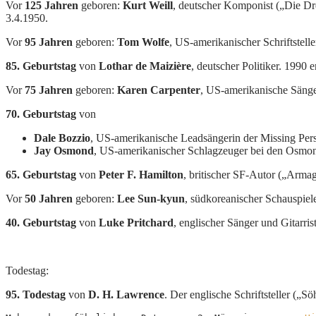
Vor
125 Jahren
geboren:
Kurt Weill
, deutscher Komponist („Die Dre
3.4.1950.
Vor
95 Jahren
geboren:
Tom Wolfe
, US-amerikanischer Schriftstell
85. Geburtstag
von
Lothar de Maizière
, deutscher Politiker. 1990 
Vor
75 Jahren
geboren:
Karen Carpenter
, US-amerikanische Sänge
70. Geburtstag
von
Dale Bozzio
, US-amerikanische Leadsängerin der Missing Per
Jay Osmond
, US-amerikanischer Schlagzeuger bei den Osmo
65. Geburtstag
von
Peter F. Hamilton
, britischer SF-Autor („Arma
Vor
50 Jahren
geboren:
Lee Sun-kyun
, südkoreanischer Schauspiel
40. Geburtstag
von
Luke Pritchard
, englischer Sänger und Gitarri
Todestag:
95. Todestag
von
D. H. Lawrence
. Der englische Schriftsteller („