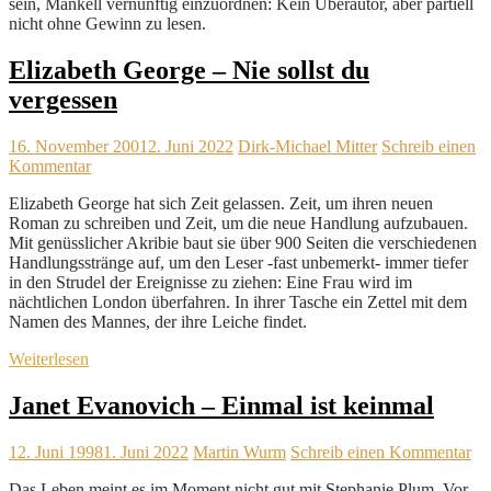
sein, Mankell vernünftig einzuordnen: Kein Überautor, aber partiell
nicht ohne Gewinn zu lesen.
Elizabeth George – Nie sollst du
vergessen
16. November 2001
2. Juni 2022
Dirk-Michael Mitter
Schreib einen
Kommentar
Elizabeth George hat sich Zeit gelassen. Zeit, um ihren neuen
Roman zu schreiben und Zeit, um die neue Handlung aufzubauen.
Mit genüsslicher Akribie baut sie über 900 Seiten die verschiedenen
Handlungsstränge auf, um den Leser -fast unbemerkt- immer tiefer
in den Strudel der Ereignisse zu ziehen: Eine Frau wird im
nächtlichen London überfahren. In ihrer Tasche ein Zettel mit dem
Namen des Mannes, der ihre Leiche findet.
Weiterlesen
Janet Evanovich – Einmal ist keinmal
12. Juni 1998
1. Juni 2022
Martin Wurm
Schreib einen Kommentar
Das Leben meint es im Moment nicht gut mit Stephanie Plum. Vor