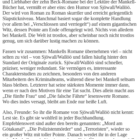
und Liebhaber der zehn Beck-Romane bei der Lektüre der Mankell-
Bücher hat, vermißt er aber eins: den Humor von Sjöwall/Wallöö.
Der wird von Roman zu Roman skurriler und erreicht gelegentlich
Slapstickniveau. Manchmal basiert sogar die komplette Handlung
(vor allem bei „Verschlossen und verriegelt“) auf einem gigantischen
Witz, dessen Pointe am Ende offengelegt wird. Nichts von alledem
bei Mankell. Die Welt ist trostlos, aber scheinbar noch nicht trostlos
genug, um sich darüber lustig machen zu können.
Fassen wir zusammen: Mankells Romane übernehmen viel – nicht
selten zu viel – von Sjöwall/Wallöö und fallen häufig hinter den
Standard der Originale zurück. Sjöwall/Wallöö sind schneller,
präziser, weniger redundant. Sie vermögen es, interessante
Charakterstudien zu zeichnen, besonders von den anderen
Mitarbeitern des Kriminalteams, während diese bei Mankell seltsam
blass bleiben. Letzterer hat seine stärksten Momente immer dann,
wenn er nach den Motiven für eine Tat sucht. Dies allein macht aus
„Die fünfte Frau“ und „Die falsche Fährte“ lesenswerte Romane.
Wo dies indes versagt, bleibt am Ende nur heiße Luft.
Also, Freunde: So ihr die Romane von Sjöwall/Wallöö nicht kennt:
Lest sie. Es gibt sie wohlfeil in jeder Buchhandlung.
Empfehlenswert sind außer den bereits genannten: „Mord am
Götakanal“, „Die Polizistenmörder“ und „Terroristen“, wieder so
ein großer Witz mit toller Pointe. Danach werdet ihr in der Lage