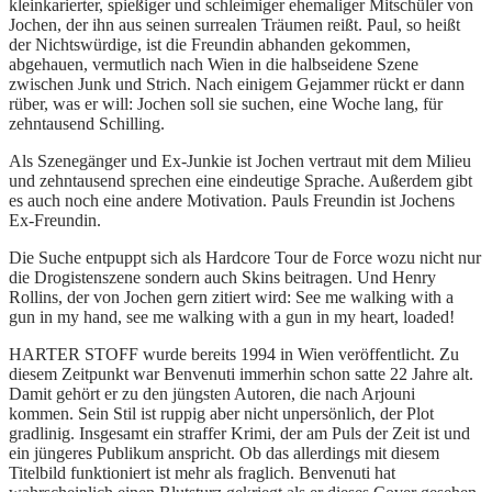
kleinkarierter, spießiger und schleimiger ehemaliger Mitschüler von
Jochen, der ihn aus seinen surrealen Träumen reißt. Paul, so heißt
der Nichtswürdige, ist die Freundin abhanden gekommen,
abgehauen, vermutlich nach Wien in die halbseidene Szene
zwischen Junk und Strich. Nach einigem Gejammer rückt er dann
rüber, was er will: Jochen soll sie suchen, eine Woche lang, für
zehntausend Schilling.
Als Szenegänger und Ex-Junkie ist Jochen vertraut mit dem Milieu
und zehntausend sprechen eine eindeutige Sprache. Außerdem gibt
es auch noch eine andere Motivation. Pauls Freundin ist Jochens
Ex-Freundin.
Die Suche entpuppt sich als Hardcore Tour de Force wozu nicht nur
die Drogistenszene sondern auch Skins beitragen. Und Henry
Rollins, der von Jochen gern zitiert wird: See me walking with a
gun in my hand, see me walking with a gun in my heart, loaded!
HARTER STOFF wurde bereits 1994 in Wien veröffentlicht. Zu
diesem Zeitpunkt war Benvenuti immerhin schon satte 22 Jahre alt.
Damit gehört er zu den jüngsten Autoren, die nach Arjouni
kommen. Sein Stil ist ruppig aber nicht unpersönlich, der Plot
gradlinig. Insgesamt ein straffer Krimi, der am Puls der Zeit ist und
ein jüngeres Publikum anspricht. Ob das allerdings mit diesem
Titelbild funktioniert ist mehr als fraglich. Benvenuti hat