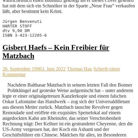
wahrscheinlich einen Blutsturz gekriegt als er dieses Cover gesehen
hat mit dem sich ein Schmöker in der Sparte „Neue Frau“ verkaufen
läßt, aber bestimmt kein Krimi.
Jürgen Benvenuti
HARTER STOFF
dtv 9,90 DM
ISBN 3-423-12205-6
Gisbert Haefs – Kein Freibier für
Matzbach
26. September 1996
3. Juni 2022
Thomas Hau
Schreib einen
Kommentar
Nachdem Balthasar Matzbach in seinem letzten Fall den Bonner
Politklüngel auf groteske Weise aufgemischt hat – unter anderem
legte er einer originalgetreuen Kanzlerkopie und einem falschen
Oskar Lafontaine das Handwerk – zog sich der Universaldilletant
aus diesem Metier zurück. Matzbach tauschte Revolver gegen
Remoulade und eröffete ein exquisites Speiselokal auf einem
angedockten Kahn am Rheinufer, das seiner Verschrobenheit
Rechnung trägt: Der Kellner ist ein gestrandeter Cheyenne, den die
US-Army vergessen hat, der Koch ein Ashanti und der
Geschäftsführer ein Chinese. Mädchen für alles, im Besonderen