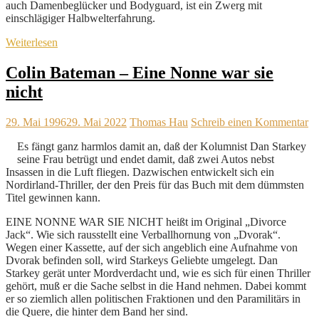
auch Damenbeglücker und Bodyguard, ist ein Zwerg mit
einschlägiger Halbwelterfahrung.
Weiterlesen
Colin Bateman – Eine Nonne war sie
nicht
29. Mai 1996
29. Mai 2022
Thomas Hau
Schreib einen Kommentar
Es fängt ganz harmlos damit an, daß der Kolumnist Dan Starkey
seine Frau betrügt und endet damit, daß zwei Autos nebst
Insassen in die Luft fliegen. Dazwischen entwickelt sich ein
Nordirland-Thriller, der den Preis für das Buch mit dem dümmsten
Titel gewinnen kann.
EINE NONNE WAR SIE NICHT heißt im Original „Divorce
Jack“. Wie sich rausstellt eine Verballhornung von „Dvorak“.
Wegen einer Kassette, auf der sich angeblich eine Aufnahme von
Dvorak befinden soll, wird Starkeys Geliebte umgelegt. Dan
Starkey gerät unter Mordverdacht und, wie es sich für einen Thriller
gehört, muß er die Sache selbst in die Hand nehmen. Dabei kommt
er so ziemlich allen politischen Fraktionen und den Paramilitärs in
die Quere, die hinter dem Band her sind.