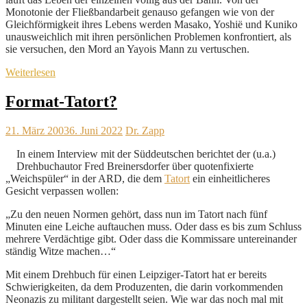
Monotonie der Fließbandarbeit genauso gefangen wie von der
Gleichförmigkeit ihres Lebens werden Masako, Yoshië und Kuniko
unausweichlich mit ihren persönlichen Problemen konfrontiert, als
sie versuchen, den Mord an Yayois Mann zu vertuschen.
Weiterlesen
Format-Tatort?
21. März 2003
6. Juni 2022
Dr. Zapp
In einem Interview mit der Süddeutschen berichtet der (u.a.)
Drehbuchautor Fred Breinersdorfer über quotenfixierte
„Weichspüler“ in der ARD, die dem
Tatort
ein einheitlicheres
Gesicht verpassen wollen:
„Zu den neuen Normen gehört, dass nun im Tatort nach fünf
Minuten eine Leiche auftauchen muss. Oder dass es bis zum Schluss
mehrere Verdächtige gibt. Oder dass die Kommissare untereinander
ständig Witze machen…“
Mit einem Drehbuch für einen Leipziger-Tatort hat er bereits
Schwierigkeiten, da dem Produzenten, die darin vorkommenden
Neonazis zu militant dargestellt seien. Wie war das noch mal mit