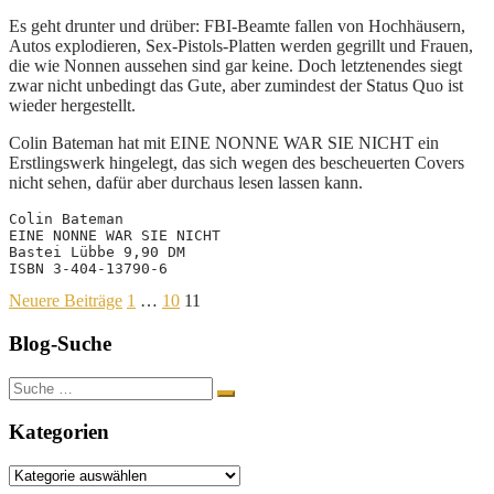
Es geht drunter und drüber: FBI-Beamte fallen von Hochhäusern,
Autos explodieren, Sex-Pistols-Platten werden gegrillt und Frauen,
die wie Nonnen aussehen sind gar keine. Doch letztenendes siegt
zwar nicht unbedingt das Gute, aber zumindest der Status Quo ist
wieder hergestellt.
Colin Bateman hat mit EINE NONNE WAR SIE NICHT ein
Erstlingswerk hingelegt, das sich wegen des bescheuerten Covers
nicht sehen, dafür aber durchaus lesen lassen kann.
Colin Bateman
EINE NONNE WAR SIE NICHT
Bastei Lübbe 9,90 DM
ISBN 3-404-13790-6
Seitennummerierung
Neuere Beiträge
1
…
10
11
der
Blog-Suche
Beiträge
Suche
nach:
Kategorien
Kategorien