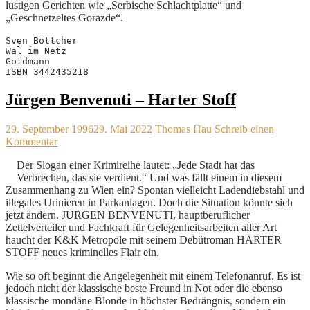
lustigen Gerichten wie „Serbische Schlachtplatte“ und
„Geschnetzeltes Gorazde“.
Sven Böttcher

Wal im Netz

Goldmann

ISBN 3442435218
Jürgen Benvenuti – Harter Stoff
29. September 1996
29. Mai 2022
Thomas Hau
Schreib einen
Kommentar
Der Slogan einer Krimireihe lautet: „Jede Stadt hat das
Verbrechen, das sie verdient.“ Und was fällt einem in diesem
Zusammenhang zu Wien ein? Spontan vielleicht Ladendiebstahl und
illegales Urinieren in Parkanlagen. Doch die Situation könnte sich
jetzt ändern. JÜRGEN BENVENUTI, hauptberuflicher
Zettelverteiler und Fachkraft für Gelegenheitsarbeiten aller Art
haucht der K&K Metropole mit seinem Debütroman HARTER
STOFF neues kriminelles Flair ein.
Wie so oft beginnt die Angelegenheit mit einem Telefonanruf. Es ist
jedoch nicht der klassische beste Freund in Not oder die ebenso
klassische mondäne Blonde in höchster Bedrängnis, sondern ein