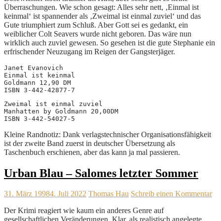
Überraschungen. Wie schon gesagt: Alles sehr nett, ‚Einmal ist
keinmal‘ ist spannender als ‚Zweimal ist einmal zuviel‘ und das
Gute triumphiert zum Schluß. Aber Gott sei es gedankt, ein
weiblicher Colt Seavers wurde nicht geboren. Das wäre nun
wirklich auch zuviel gewesen. So gesehen ist die gute Stephanie ein
erfrischender Neuzugang im Reigen der Gangsterjäger.
Janet Evanovich
Einmal ist keinmal
Goldmann 12,90 DM
ISBN 3-442-42877-7
Zweimal ist einmal zuviel

Manhatten by Goldmann 20,00DM

ISBN 3-442-54027-5
Kleine Randnotiz: Dank verlagstechnischer Organisationsfähigkeit
ist der zweite Band zuerst in deutscher Übersetzung als
Taschenbuch erschienen, aber das kann ja mal passieren.
Urban Blau – Salomes letzter Sommer
31. März 1998
4. Juli 2022
Thomas Hau
Schreib einen Kommentar
Der Krimi reagiert wie kaum ein anderes Genre auf
gesellschaftlichen Veränderungen. Klar, als realistisch angelegte