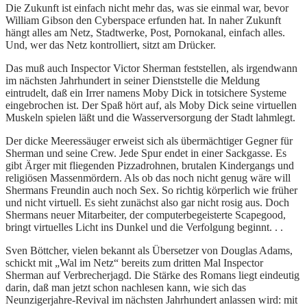
Die Zukunft ist einfach nicht mehr das, was sie einmal war, bevor
William Gibson den Cyberspace erfunden hat. In naher Zukunft
hängt alles am Netz, Stadtwerke, Post, Pornokanal, einfach alles.
Und, wer das Netz kontrolliert, sitzt am Drücker.
Das muß auch Inspector Victor Sherman feststellen, als irgendwann
im nächsten Jahrhundert in seiner Dienststelle die Meldung
eintrudelt, daß ein Irrer namens Moby Dick in totsichere Systeme
eingebrochen ist. Der Spaß hört auf, als Moby Dick seine virtuellen
Muskeln spielen läßt und die Wasserversorgung der Stadt lahmlegt.
Der dicke Meeressäuger erweist sich als übermächtiger Gegner für
Sherman und seine Crew. Jede Spur endet in einer Sackgasse. Es
gibt Ärger mit fliegenden Pizzadrohnen, brutalen Kindergangs und
religiösen Massenmördern. Als ob das noch nicht genug wäre will
Shermans Freundin auch noch Sex. So richtig körperlich wie früher
und nicht virtuell. Es sieht zunächst also gar nicht rosig aus. Doch
Shermans neuer Mitarbeiter, der computerbegeisterte Scapegood,
bringt virtuelles Licht ins Dunkel und die Verfolgung beginnt. . .
Sven Böttcher, vielen bekannt als Übersetzer von Douglas Adams,
schickt mit „Wal im Netz“ bereits zum dritten Mal Inspector
Sherman auf Verbrecherjagd. Die Stärke des Romans liegt eindeutig
darin, daß man jetzt schon nachlesen kann, wie sich das
Neunzigerjahre-Revival im nächsten Jahrhundert anlassen wird: mit