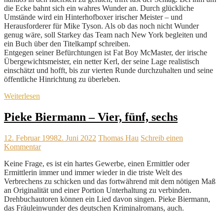
die Ecke bahnt sich ein wahres Wunder an. Durch glückliche
Umstände wird ein Hinterhofboxer irischer Meister – und
Herausforderer für Mike Tyson. Als ob das noch nicht Wunder
genug wäre, soll Starkey das Team nach New York begleiten und
ein Buch über den Titelkampf schreiben.
Entgegen seiner Befürchtungen ist Fat Boy McMaster, der irische
Übergewichtsmeister, ein netter Kerl, der seine Lage realistisch
einschätzt und hofft, bis zur vierten Runde durchzuhalten und seine
öffentliche Hinrichtung zu überleben.
Weiterlesen
Pieke Biermann – Vier, fünf, sechs
12. Februar 1998
2. Juni 2022
Thomas Hau
Schreib einen
Kommentar
Keine Frage, es ist ein hartes Gewerbe, einen Ermittler oder
Ermittlerin immer und immer wieder in die triste Welt des
Verbrechens zu schicken und das fortwährend mit dem nötigen Maß
an Originalität und einer Portion Unterhaltung zu verbinden.
Drehbuchautoren können ein Lied davon singen. Pieke Biermann,
das Fräuleinwunder des deutschen Kriminalromans, auch.