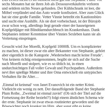
sechs Monaten hat sie ihren Job als Dessousverkäuferin verloren
und seitdem nichts Neues gefunden. Der Kühlschrank ist leer, die
Möbel verpfändet und das Auto wurde konfisziert. Aber zum Glück
hat sie eine große Familie. Vetter Vinnie betreibt ein Kautionsbüro
und sucht eine Aushilfe. Als sie dort vorbeischaut, ist der Bürojob
zwar schon weg, allerdings liegt gerade einer der hauseigenen
Kopfgeldjäger mit Blinddarmdurchbruch im Krankenhaus. Dank
Stephanies intimer Kenntnisse über Vinnies Sexleben kann sie als
Vertretung einspringen.
Gesucht wird Joe Morelli, Kopfgeld 10000$. Um es komplizierter
zu machen, ist dieser zwar ein alter Bekannter von Stephanie, gehört
aber eigentlich in die Kategorie ‚Wiedersehen macht keine Freude‘.
Von keinem richtig ernstgenommen, begibt sie sich auf die Suche
nach Morelli und stolpert, wie es so üblich ist, in einen
undurchsichtigen Fall voller Gewalt und Psychopathen. Außerdem
nevt ihre spießige Mutter und ihre Oma entwickelt ein untypisches
Verhalten für ihr Alter…
‚Einmal ist keinmal‘ von Janet Evanovich ist ein netter Krimi.
Vielleicht ein wenig zu nett. Der darauffolgende Band der Stephanie
Plum Reihe, ‚Zweimal ist einmal zuviel‘ (Ob sich der Titel auf die
Fortsetzung der Reihe bezieht?!) folgt einem ähnlichen Schema wie
der erste. Stephanie ist zwar etwas routinierter geworden und die
Bösewichter noch kranker im Hirn, aber sonst gibt es keine