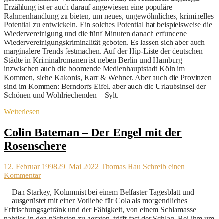
Erzählung ist er auch darauf angewiesen eine populäre
Rahmenhandlung zu bieten, um neues, ungewöhnliches, kriminelles
Potential zu entwickeln. Ein solches Potential hat beispielsweise die
Wiedervereinigung und die fünf Minuten danach erfundene
Wiedervereinigungskriminalität geboten. Es lassen sich aber auch
marginalere Trends festmachen. Auf der Hip-Liste der deutschen
Städte in Kriminalromanen ist neben Berlin und Hamburg
inzwischen auch die boomende Medienhauptstadt Köln im
Kommen, siehe Kakonis, Karr & Wehner. Aber auch die Provinzen
sind im Kommen: Berndorfs Eifel, aber auch die Urlaubsinsel der
Schönen und Wohlriechenden – Sylt.
Weiterlesen
Colin Bateman – Der Engel mit der
Rosenschere
12. Februar 1998
29. Mai 2022
Thomas Hau
Schreib einen
Kommentar
Dan Starkey, Kolumnist bei einem Belfaster Tagesblatt und
ausgerüstet mit einer Vorliebe für Cola als morgendliches
Erfrischungsgetränk und der Fähigkeit, von einem Schlamassel
nahtlos in den nächsten zu geraten, trifft fast der Schlag. Bei ihm um