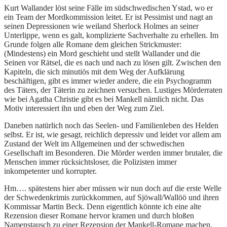
Kurt Wallander löst seine Fälle im südschwedischen Ystad, wo er
ein Team der Mordkommission leitet. Er ist Pessimist und nagt an
seinen Depressionen wie weiland Sherlock Holmes an seiner
Unterlippe, wenn es galt, komplizierte Sachverhalte zu erhellen. Im
Grunde folgen alle Romane dem gleichen Strickmuster:
(Mindestens) ein Mord geschieht und stellt Wallander und die
Seinen vor Rätsel, die es nach und nach zu lösen gilt. Zwischen den
Kapiteln, die sich minutiös mit dem Weg der Aufklärung
beschäftigen, gibt es immer wieder andere, die ein Psychogramm
des Täters, der Täterin zu zeichnen versuchen. Lustiges Mörderraten
wie bei Agatha Christie gibt es bei Mankell nämlich nicht. Das
Motiv interessiert ihn und eben der Weg zum Ziel.
Daneben natürlich noch das Seelen- und Familienleben des Helden
selbst. Er ist, wie gesagt, reichlich depressiv und leidet vor allem am
Zustand der Welt im Allgemeinen und der schwedischen
Gesellschaft im Besonderen. Die Mörder werden immer brutaler, die
Menschen immer rücksichtsloser, die Polizisten immer
inkompetenter und korrupter.
Hm…. spätestens hier aber müssen wir nun doch auf die erste Welle
der Schwedenkrimis zurückkommen, auf Sjöwall/Wallöö und ihren
Kommissar Martin Beck. Denn eigentlich könnte ich eine alte
Rezension dieser Romane hervor kramen und durch bloßen
Namenstausch zu einer Rezension der Mankell-Romane machen.