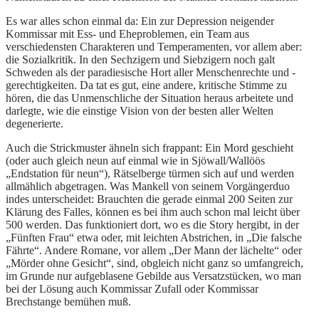
Es war alles schon einmal da: Ein zur Depression neigender
Kommissar mit Ess- und Eheproblemen, ein Team aus
verschiedensten Charakteren und Temperamenten, vor allem aber:
die Sozialkritik. In den Sechzigern und Siebzigern noch galt
Schweden als der paradiesische Hort aller Menschenrechte und -
gerechtigkeiten. Da tat es gut, eine andere, kritische Stimme zu
hören, die das Unmenschliche der Situation heraus arbeitete und
darlegte, wie die einstige Vision von der besten aller Welten
degenerierte.
Auch die Strickmuster ähneln sich frappant: Ein Mord geschieht
(oder auch gleich neun auf einmal wie in Sjöwall/Wallöös
„Endstation für neun“), Rätselberge türmen sich auf und werden
allmählich abgetragen. Was Mankell von seinem Vorgängerduo
indes unterscheidet: Brauchten die gerade einmal 200 Seiten zur
Klärung des Falles, können es bei ihm auch schon mal leicht über
500 werden. Das funktioniert dort, wo es die Story hergibt, in der
„Fünften Frau“ etwa oder, mit leichten Abstrichen, in „Die falsche
Fährte“. Andere Romane, vor allem „Der Mann der lächelte“ oder
„Mörder ohne Gesicht“, sind, obgleich nicht ganz so umfangreich,
im Grunde nur aufgeblasene Gebilde aus Versatzstücken, wo man
bei der Lösung auch Kommissar Zufall oder Kommissar
Brechstange bemühen muß.