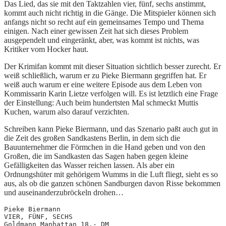
Das Lied, das sie mit den Taktzahlen vier, fünf, sechs anstimmt,
kommt auch nicht richtig in die Gänge. Die Mitspieler können sich
anfangs nicht so recht auf ein gemeinsames Tempo und Thema
einigen. Nach einer gewissen Zeit hat sich dieses Problem
ausgependelt und eingeränkt, aber, was kommt ist nichts, was
Kritiker vom Hocker haut.
Der Krimifan kommt mit dieser Situation sichtlich besser zurecht. Er
weiß schließlich, warum er zu Pieke Biermann gegriffen hat. Er
weiß auch warum er eine weitere Episode aus dem Leben von
Kommissarin Karin Lietze verfolgen will. Es ist letztlich eine Frage
der Einstellung: Auch beim hundertsten Mal schmeckt Muttis
Kuchen, warum also darauf verzichten.
Schreiben kann Pieke Biermann, und das Szenario paßt auch gut in
die Zeit des großen Sandkastens Berlin, in dem sich die
Bauunternehmer die Förmchen in die Hand geben und von den
Großen, die im Sandkasten das Sagen haben gegen kleine
Gefälligkeiten das Wasser reichen lassen. Als aber ein
Ordnungshüter mit gehörigem Wumms in die Luft fliegt, sieht es so
aus, als ob die ganzen schönen Sandburgen davon Risse bekommen
und auseinanderzubröckeln drohen…
Pieke Biermann
VIER, FÜNF, SECHS
Goldmann Manhattan 18,- DM