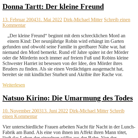
Donna Tartt: Der kleine Freund
13. Februar 2004
31. Mai 2022
Dirk-Michael Mitter
Schreib einen
Kommentar
„Der kleine Freund“ beginnt mit dem schrecklichen Mord an
einem Kind: Der neunjährige Robin wird erhängt im Garten
gefunden und obwohl seine Familie in greifbarer Nähe war, hat
niemand den Mord bemerkt. Rund elf Jahre später ist der Mörder
oder die Mörderin noch immer auf freiem Fuß und Robins kleine
Schwester Harriet ist besessen von der Idee, den Mörder ihres
Bruders zu finden. Als sie einen Verdächtigen ausgemacht hat,
bereitet sie mit kindlicher Sturheit und Akribie ihre Rache vor.
Weiterlesen
Natsuo Kirino: Die Umarmung des Todes
10. November 2003
13. Juni 2022
Dirk-Michael Mitter
Schreib
einen Kommentar
Vier unterschiedliche Frauen arbeiten Nacht für Nacht in der Lunch-
Fabrik am Band. Als eine von ihnen im Affekt ihren Mann tötet,
läuft das Leben der einzelnen völlig aus der Bahn. Von der