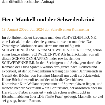
dem öffentlich-rechtlichen Auftrag?
Herr Mankell und der Schwedenkrimi
18. August 2002
6. Juli 2024
dpr
Schreib einen Kommentar
Im 30jährigen Krieg kredenzte man den SCHWEDENTRUNK:
eine Labsal, die dem, der sie genoss, nur selten mundete. Das
Zwanzigste Jahrhundert amüsierte uns nur mäßig mit
SCHWEDENRÄTSELN und SCHWEDENPORNOS und, schon
etwas kurzweiliger, SCHWEDENPOP. Als hartnäckigster von all
diesen SCHWEDENHAPPEN indes erwies sich der
SCHWEDENKRIMI. In den Sechzigern und Siebzigern durch die
Romane des Duos Sjöwall/Wallöö erfolgreich nach Deutschland
exportiert, ist der Schwedenkrimi Anfang des neuen Jahrtausends in
Gestalt der Bücher von Henning Mankell umjubelt zurückgekehrt.
Keine Bücherbestenliste, auf der nicht die Geschichten um
Kommissar Kurt Wallander penetrant auf Spitzenplätzen liegen, und
manche biedere Sekretärin – ein Berufsstand, der ansonsten eher im
Hera-Lind-Fieber agonisiert – sah ich schon weltentrückt in
Eisenbahnabteilen über „Die fünfte Frau“ gebeugt, Mankells, so viel
sei gesagt, bestem Roman.