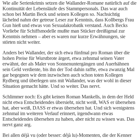
Wie alle Serienkrimis setzen die Wallander-Romane natürlich auf die
Kontinuität der Lebensläufe des Stammpersonals. Das war auch
schon bei Martin Beck und seinen Kollegen so. Nachsichtig
lächelnd nahm der getreue Leser zur Kenntnis, dass Kollbergs Frau
Gun hieß und etwas von Sexualakrobatik verstand. Auch Becks
Vorliebe für Schiffsmodelle mußte man Stücker dreißigmal zur
Kenntnis nehmen – aber es waren nur kurze Erwähnungen, sie
störten nicht weiter.
Anders bei Wallander, der sich etwa fünfmal pro Roman über die
hohen Preise für Wurstbrote ärgert, etwa zehnmal seinen Vater
erwähnt, der als Maler von Sonnenuntergängen und Auerhähnen
sein Geld verdiente, bis ihn der Tod dahin raffte, etwa zwanzig Mal
gar begegnen wir dem inzwischen auch schon toten Kollegen
Rydberg und überlegen uns mit Wallander, was der wohl in dieser
Situation gemacht hätte. Und so weiter. Das nervt.
Schlimmer noch: Es gibt keinen Roman Mankells, in dem der Held
nicht etwa Entscheidendes übersieht, nicht weiß, WAS er übersehen
hat, aber weiß, DASS er etwas übersehen hat. Und sich wenigstens
zehnmal im weiteren Verlauf erinnert, irgendwann etwas
Entscheidendes übersehen zu haben, aber nicht zu wissen was. Das
nervt ganz arg.
Bei allen déjà vu (oder besser: déjà lu)-Momenten, die der Kenner