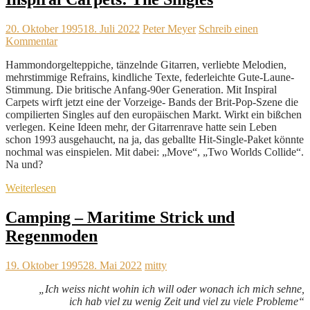
20. Oktober 1995
18. Juli 2022
Peter Meyer
Schreib einen
Kommentar
Hammondorgelteppiche, tänzelnde Gitarren, verliebte Melodien,
mehrstimmige Refrains, kindliche Texte, federleichte Gute-Laune-
Stimmung. Die britische Anfang-90er Generation. Mit Inspiral
Carpets wirft jetzt eine der Vorzeige- Bands der Brit-Pop-Szene die
compilierten Singles auf den europäischen Markt. Wirkt ein bißchen
verlegen. Keine Ideen mehr, der Gitarrenrave hatte sein Leben
schon 1993 ausgehaucht, na ja, das geballte Hit-Single-Paket könnte
nochmal was einspielen. Mit dabei: „Move“, „Two Worlds Collide“.
Na und?
Weiterlesen
Camping – Maritime Strick und
Regenmoden
19. Oktober 1995
28. Mai 2022
mitty
„Ich weiss nicht wohin ich will oder wonach ich mich sehne,
ich hab viel zu wenig Zeit und viel zu viele Probleme“