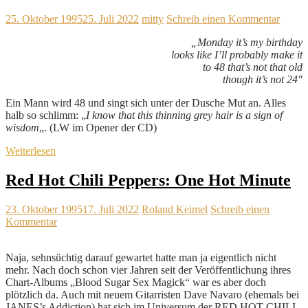
25. Oktober 1995
25. Juli 2022
mitty
Schreib einen Kommentar
„Monday it’s my birthday
looks like I’ll probably make it
to 48 that’s not that old
though it’s not 24″
Ein Mann wird 48 und singt sich unter der Dusche Mut an. Alles
halb so schlimm: „
I know that this thinning grey hair is a sign of
wisdom
„. (LW im Opener der CD)
Weiterlesen
Red Hot Chili Peppers: One Hot Minute
23. Oktober 1995
17. Juli 2022
Roland Keimel
Schreib einen
Kommentar
Naja, sehnsüchtig darauf gewartet hatte man ja eigentlich nicht
mehr. Nach doch schon vier Jahren seit der Veröffentlichung ihres
Chart-Albums „Blood Sugar Sex Magick“ war es aber doch
plötzlich da. Auch mit neuem Gitarristen Dave Navaro (ehemals bei
JANES’s Addiction) hat sich im Universum der RED HOT CHILI