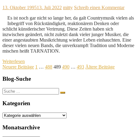
13. Oktober 1995
13. Juli 2022
mitty
Schreib einen Kommentar
Es ist noch gar nicht so lange her, da galt Countrymusik vielen als
Inbegriff von Rückständigkeit, reaktionärem Denken oder
schlicht künstlerischer Verirrung. Diese Zeiten haben sich
inzwischen geändert, nicht zuletzt dank vieler junger Musiker, die
einer angestaubten Musikrichtung wieder Leben einhauchten. Eine
dieser vielen neuen Bands, die unverkrampft Tradition und Moderne
mischen heißt TARNATION.
Weiterlesen
Seitennummerierung
Neuere Beiträge
1
…
488
489
490
…
493
Ältere Beiträge
der
Blog-Suche
Beiträge
Suche
nach:
Kategorien
Kategorien
Monatsarchive