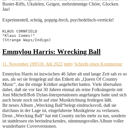
Buster-Riffs, Ukulelen, Geigen, mehrstimmige Chöre, Glocken.
Jau!
Experimentell, schräg, poppig-frech, psychedelisch-verrückt!
KLAUS CORNFIELD
"Klaus Comes!"
(Strange Ways/Indigo)
Emmylou Harris: Wrecking Ball
11. November 1995
18. Juli 2022
mitty
Schreib einen Kommentar
Emmylou Harris ist inzwischen 46 Jahre alt und lange Zeit sah es so
aus, als sei sie festgelegt auf das Etikett als „Queen Of Country
Music“, das ihr einige Kritiker angeheftet hatten. Viele übersahen
dabei, daß sie vor fast 30 Jahren einmal als reine Folksängerin mit
Joni Mitchell/Bob Dylan-Interpretationen angefangen hatte und sich
auch heute noch nicht auf eine Musikrichtung festlegen läßt.
Ihr neues Album „Wrecking Ball“belegt eindrucksvoll, daß sie
durchaus in der Lage ist, eingefahrene Musikgleise zu verlassen.
Denn „Wrecking Ball“ hat mit Country nichts mehr zu tun, sondern
ist stattdessen ein beeindruckendes, stimmungsvolles Album voller
wunderbarer Coverversionen.