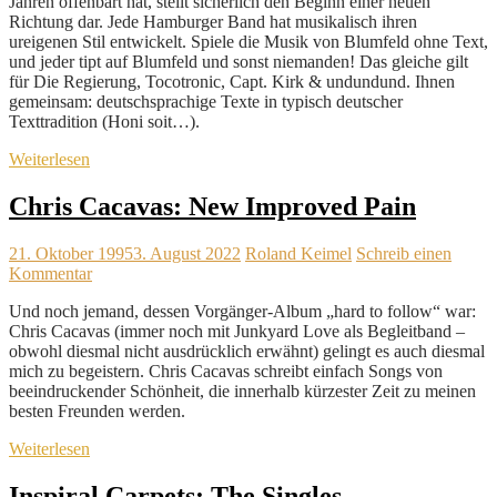
Jahren offenbart hat, stellt sicherlich den Beginn einer neuen
Richtung dar. Jede Hamburger Band hat musikalisch ihren
ureigenen Stil entwickelt. Spiele die Musik von Blumfeld ohne Text,
und jeder tipt auf Blumfeld und sonst niemanden! Das gleiche gilt
für Die Regierung, Tocotronic, Capt. Kirk & undundund. Ihnen
gemeinsam: deutschsprachige Texte in typisch deutscher
Texttradition (Honi soit…).
Weiterlesen
Chris Cacavas: New Improved Pain
21. Oktober 1995
3. August 2022
Roland Keimel
Schreib einen
Kommentar
Und noch jemand, dessen Vorgänger-Album „hard to follow“ war:
Chris Cacavas (immer noch mit Junkyard Love als Begleitband –
obwohl diesmal nicht ausdrücklich erwähnt) gelingt es auch diesmal
mich zu begeistern. Chris Cacavas schreibt einfach Songs von
beeindruckender Schönheit, die innerhalb kürzester Zeit zu meinen
besten Freunden werden.
Weiterlesen
Inspiral Carpets: The Singles