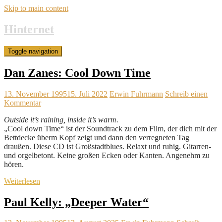
Skip to main content
Hinternet
Toggle navigation
Dan Zanes: Cool Down Time
13. November 1995
15. Juli 2022
Erwin Fuhrmann
Schreib einen
Kommentar
Outside it’s raining, inside it’s warm.
„Cool down Time“ ist der Soundtrack zu dem Film, der dich mit der
Bettdecke überm Kopf zeigt und dann den verregneten Tag
draußen. Diese CD ist Großstadtblues. Relaxt und ruhig. Gitarren-
und orgelbetont. Keine großen Ecken oder Kanten. Angenehm zu
hören.
Weiterlesen
Paul Kelly: „Deeper Water“