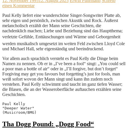
12. November 1995
12. August 2025
Erwin Fuhrmann
Schreib
einen Kommentar
Paul Kelly liefert eine wunderschöne Singer-Songwriter Platte ab,
sehr eigen und persönlich, zwischen Akustik und Rock. Äußerst
melancholisch erzählt der Mann seine Geschichten, die
nachdenklich machen; Liebe und Beziehung sind das Hauptthema;
verletzte Gefühle, Enttäuschungen und Wärme und Geborgenheit
werden musikalisch umgesetzt im weiten Feld zwischen Lloyd Cole
und Michael Hall, sehr eigenständig und beeindruckend.
Vor allem auch sprachlich versteht es Paul Kelly die Dinge beim
Namen zu nennen. Ob er in „I’ve been a fool“ singt: „You could sell
a poor man a bottle of air“ oder in „I’ll forgive, but don’t forget“
Forgiving may get you favours but forgetting’s just for fools, man
weiß sofort wovon der Mann singt und kann ihn zudem noch
verstehen. Paul Kelly schwimmt und taucht im ganz tiefen Wasser;
die Blasen, die an der Wasseroberfläche auftauchen erzählen seine
Geschichten.
Paul Kelly
"Deeper Water"
(Musicroom/BMG)
Tha Dogg Pound: „Dogg Food“