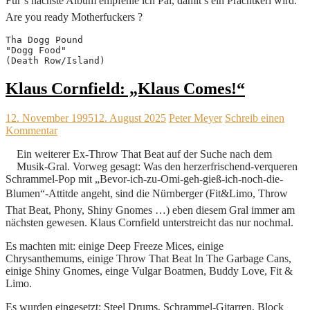
Für’s nächste Album empfehle ich Pal, damit’s ein Prachtkerl wird.
Are you ready Motherfuckers ?
Tha Dogg Pound
"Dogg Food"
(Death Row/Island) 
Klaus Cornfield: „Klaus Comes!“
12. November 1995
12. August 2025
Peter Meyer
Schreib einen
Kommentar
Ein weiterer Ex-Throw That Beat auf der Suche nach dem
Musik-Gral. Vorweg gesagt: Was den herzerfrischend-verqueren
Schrammel-Pop mit „Bevor-ich-zu-Omi-geh-gieß-ich-noch-die-
Blumen“-Attitde angeht, sind die Nürnberger (Fit&Limo, Throw
That Beat, Phony, Shiny Gnomes …) eben diesem Gral immer am
nächsten gewesen. Klaus Cornfield unterstreicht das nur nochmal.
Es machten mit: einige Deep Freeze Mices, einige
Chrysanthemums, einige Throw That Beat In The Garbage Cans,
einige Shiny Gnomes, einge Vulgar Boatmen, Buddy Love, Fit &
Limo.
Es wurden eingesetzt: Steel Drums, Schrammel-Gitarren, Block