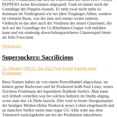
PEPPERS keine Revolution abgespielt. Funk ist immer noch die
Grundlage des Peppers-Sounds. Er steht zwar nicht mehr so
dominant im Vordergrund wie bei allen Vorgänger-Alben, sondern
ist vielmehr Basis, von der man sich immer weiter entfernt.
Vielleicht ist das aber auch der Verdienst des neuen Gitarristen, der
sich auf der Grundlage der Ur-Rhythmus-Gruppe voll entfalten
kann und ein eindeutig abwechslungsreicheres Gitarrenspiel bietet
als John Frusciante.
Weiterlesen
Supersuckers: Sacrilicious
22. Oktober 1995
22. Juli 2022
Fred Scholl
Schreib einen
Kommentar
Ihren Namen haben sie von einem Pornofilmtitel abgeschaut, sie
trinken gerne Budweiser und ihr Produzent heißt Paul Leary, seines
Zeichens Frontmann der legendären Butthole Surfers. Man kann
sich lebhaft vorstellen was bei solchen Indizien im Studio abging,
wenn man den 14 Titeln lauscht. Hier wird in bester Stoogesmanier
der heutigen Medien-Hülse Punkrock neues Leben eingehaucht und
an manchen Stellen meint man sogar GG Allin wäre aus dem
Totenreich zurückgekehrt um bei der Produktion mitzufeiern.