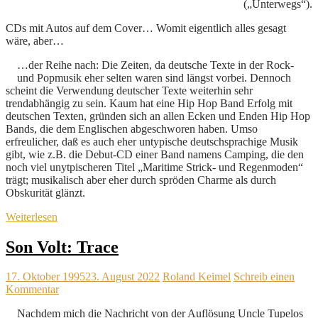
(„Unterwegs“).
CDs mit Autos auf dem Cover… Womit eigentlich alles gesagt
wäre, aber…
…der Reihe nach: Die Zeiten, da deutsche Texte in der Rock-
und Popmusik eher selten waren sind längst vorbei. Dennoch
scheint die Verwendung deutscher Texte weiterhin sehr
trendabhängig zu sein. Kaum hat eine Hip Hop Band Erfolg mit
deutschen Texten, gründen sich an allen Ecken und Enden Hip Hop
Bands, die dem Englischen abgeschworen haben. Umso
erfreulicher, daß es auch eher untypische deutschsprachige Musik
gibt, wie z.B. die Debut-CD einer Band namens Camping, die den
noch viel unytpischeren Titel „Maritime Strick- und Regenmoden“
trägt; musikalisch aber eher durch spröden Charme als durch
Obskurität glänzt.
Weiterlesen
Son Volt: Trace
17. Oktober 1995
23. August 2022
Roland Keimel
Schreib einen
Kommentar
Nachdem mich die Nachricht von der Auflösung Uncle Tupelos