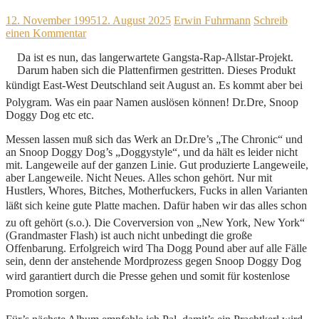
12. November 1995
12. August 2025
Erwin Fuhrmann
Schreib
einen Kommentar
Da ist es nun, das langerwartete Gangsta-Rap-Allstar-Projekt.
Darum haben sich die Plattenfirmen gestritten. Dieses Produkt
kündigt East-West Deutschland seit August an. Es kommt aber bei
Polygram. Was ein paar Namen auslösen können! Dr.Dre, Snoop
Doggy Dog etc etc.
Messen lassen muß sich das Werk an Dr.Dre’s „The Chronic“ und
an Snoop Doggy Dog’s „Doggystyle“, und da hält es leider nicht
mit. Langeweile auf der ganzen Linie. Gut produzierte Langeweile,
aber Langeweile. Nicht Neues. Alles schon gehört. Nur mit
Hustlers, Whores, Bitches, Motherfuckers, Fucks in allen Varianten
läßt sich keine gute Platte machen. Dafür haben wir das alles schon
zu oft gehört (s.o.). Die Coverversion von „New York, New York“
(Grandmaster Flash) ist auch nicht unbedingt die große
Offenbarung. Erfolgreich wird Tha Dogg Pound aber auf alle Fälle
sein, denn der anstehende Mordprozess gegen Snoop Doggy Dog
wird garantiert durch die Presse gehen und somit für kostenlose
Promotion sorgen.