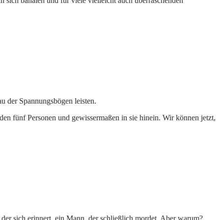
 sich banalen und für viele vielleicht auch überraschenden
bau der Spannungsbögen leisten.
en fünf Personen und gewissermaßen in sie hinein. Wir können jetzt,
 der sich erinnert, ein Mann, der schließlich mordet. Aber warum?