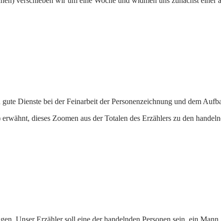
chen) verschieben wir um eine Woche und widmen uns zunächst einer an
ich gute Dienste bei der Feinarbeit der Personenzeichnung und dem Auf
erwähnt, dieses Zoomen aus der Totalen des Erzählers zu den handelnd
gen. Unser Erzähler soll eine der handelnden Personen sein, ein Mann,