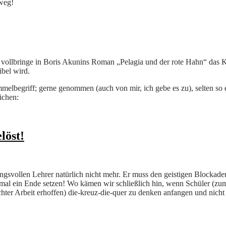
sweg!
 vollbringe in Boris Akunins Roman „Pelagia und der rote Hahn“ das Kun
ibel wird.
elbegriff; gerne genommen (auch von mir, ich gebe es zu), selten so ex
ichen:
löst!
tungsvollen Lehrer natürlich nicht mehr. Er muss den geistigen Blockade
mal ein Ende setzen! Wo kämen wir schließlich hin, wenn Schüler (zuma
hter Arbeit erhoffen) die-kreuz-die-quer zu denken anfangen und nicht 