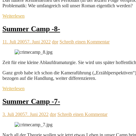
Das nähere Kennenlernen des Personals (in der letzten Folge verspro
Problematik: Wie umfangreich soll unser Roman eigentlich werden?
Weiterlesen
Summer Camp -8-
11. Juli 2005
7. Juni 2022
dpr
Schreib einen Kommentar
Zeit für eine kleine Ablaufdramaturgie. Sie wird uns später hoffentl
Ganz grob habe ich schon die Kameraführung („Erzählperspektiven“) 
bezogen auf die Handlung, weiter differenzieren.
Weiterlesen
Summer Camp -7-
3. Juli 2005
7. Juni 2022
dpr
Schreib einen Kommentar
Nach all der Theorie wollen wir jetzt etwas Leben in unser Camp brin